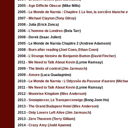
2005 -
Age Difficile Obscur
(Mike Mills)
2005 -
Le Monde de Narnia : Chapitre 1 Le lion, la sorcière blanche 
2007 -
Michael Clayton
(
Tony Gilroy
)
2008 - Julia (Erick Zonca)
2006 -
L'homme de Londres
(Bela Tarr)
2008 - Derek (Isaac Julien)
2005 - Le Monde de Narnia Chapitre 2 (Andrew Adamson)
2008 -
Burn after reading
(
Joel Coen, Ethan Coen
)
2008 -
L'étrange histoire de Benjamin Button
(
David Fincher
)
2011 -
We Need to Talk About Kevin
(Lynne Ramsay)
2009 -
The limits of control
(
Jim Jarmusch
)
2009 -
Amore
(Luca Guadagnino)
2010 -
Le Monde de Narnia : L'Odyssée du Passeur d'aurore
(
Michae
2011 -
We Need to Talk About Kevin
(Lynne Ramsay)
2012 -
Moonrise Kingdom
(
Wes Anderson
)
2013 -
Snowpiercer, Le Transperceneige
(Bong Joon Ho)
2013 -
The Grand Budapest Hotel
(
Wes Anderson
)
2013 -
Only Lovers Left Alive
(
Jim Jarmusch
)
2013 -
Zero Theorem
(
Terry Gilliam
)
2014 -
Crazy Amy
(
Judd Apatow
)