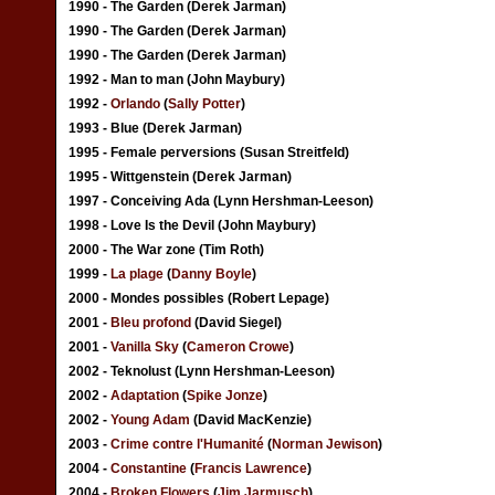
1990 - The Garden (Derek Jarman)
1990 - The Garden (Derek Jarman)
1990 - The Garden (Derek Jarman)
1992 - Man to man (John Maybury)
1992 -
Orlando
(
Sally Potter
)
1993 - Blue (Derek Jarman)
1995 - Female perversions (Susan Streitfeld)
1995 - Wittgenstein (Derek Jarman)
1997 - Conceiving Ada (Lynn Hershman-Leeson)
1998 - Love Is the Devil (John Maybury)
2000 - The War zone (Tim Roth)
1999 -
La plage
(
Danny Boyle
)
2000 - Mondes possibles (Robert Lepage)
2001 -
Bleu profond
(David Siegel)
2001 -
Vanilla Sky
(
Cameron Crowe
)
2002 - Teknolust (Lynn Hershman-Leeson)
2002 -
Adaptation
(
Spike Jonze
)
2002 -
Young Adam
(David MacKenzie)
2003 -
Crime contre l'Humanité
(
Norman Jewison
)
2004 -
Constantine
(
Francis Lawrence
)
2004 -
Broken Flowers
(
Jim Jarmusch
)