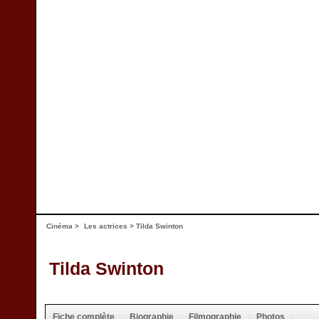
Cinéma
>
Les actrices
> Tilda Swinton
Tilda Swinton
Fiche complète
Biographie
Filmographie
Photos