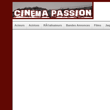
Acteurs
Actrices
RÃ©alisateurs
Bandes Annonces
Films
Jaq