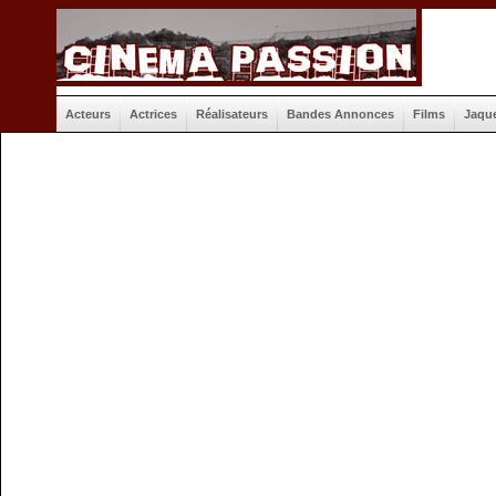
Acteurs
Actrices
Réalisateurs
Bandes Annonces
Films
Jaqu