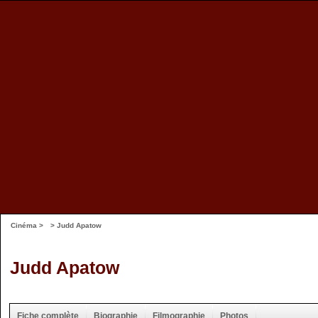
Cinéma
>
> Judd Apatow
Judd Apatow
Fiche complète
Biographie
Filmographie
Photos