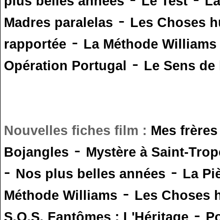
plus belles années
Le Test
L
-
Madres paralelas
Les Choses 
-
rapportée
La Méthode Williams
-
Opération Portugal
Le Sens de l
Nouvelles fiches film :
Mes frères
-
Bojangles
Mystère à Saint-Trop
-
-
Nos plus belles années
La Pi
-
Méthode Williams
Les Choses 
-
S.O.S. Fantômes : L'Héritage
Po