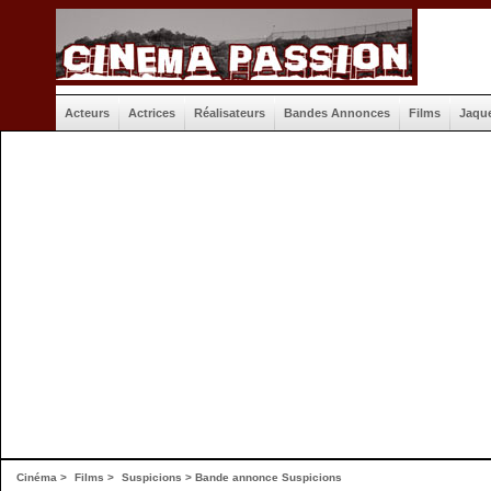
Acteurs
Actrices
Réalisateurs
Bandes Annonces
Films
Jaqu
Cinéma
>
Films
>
Suspicions
>
Bande annonce Suspicions