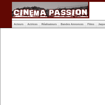
Acteurs
Actrices
Réalisateurs
Bandes Annonces
Films
Jaqu