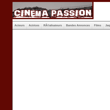
Acteurs
Actrices
RÃ©alisateurs
Bandes Annonces
Films
Jaq