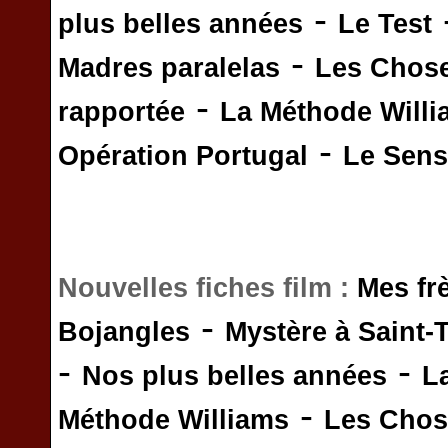
-
plus belles années
Le Test
-
Madres paralelas
Les Chos
-
rapportée
La Méthode Will
-
Opération Portugal
Le Sens 
Nouvelles fiches film :
Mes fr
-
Bojangles
Mystère à Saint-
-
-
Nos plus belles années
L
-
Méthode Williams
Les Chos