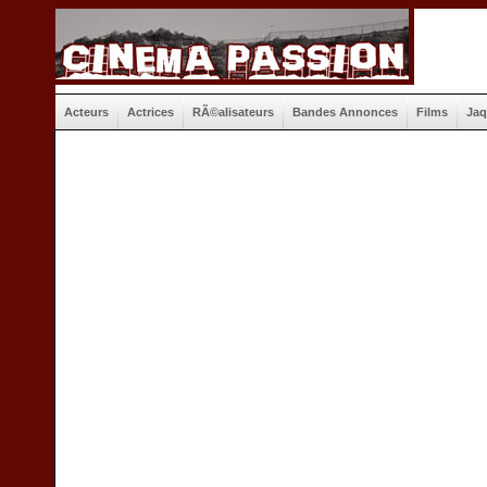
Acteurs
Actrices
RÃ©alisateurs
Bandes Annonces
Films
Jaq