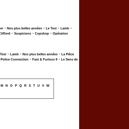
-
-
-
-
er
Nos plus belles années
Le Test
Lamb
-
-
-
Clifford
Suspicions
Copshop
Opération
-
-
-
 Test
Lamb
Nos plus belles années
La Pièce
-
-
-
Police Connection
Fast & Furious 9
Le Sens de
M
N
O
P
Q
R
S
T
U
V
W