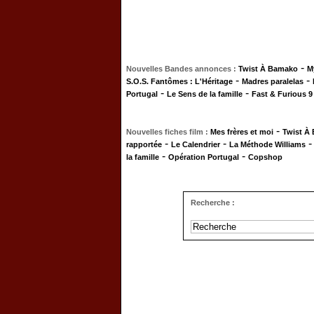
-
Nouvelles Bandes annonces :
Twist À Bamako
M
-
-
S.O.S. Fantômes : L'Héritage
Madres paralelas
-
-
Portugal
Le Sens de la famille
Fast & Furious 9
-
Nouvelles fiches film :
Mes frères et moi
Twist À
-
-
rapportée
Le Calendrier
La Méthode Williams
-
-
la famille
Opération Portugal
Copshop
Recherche :