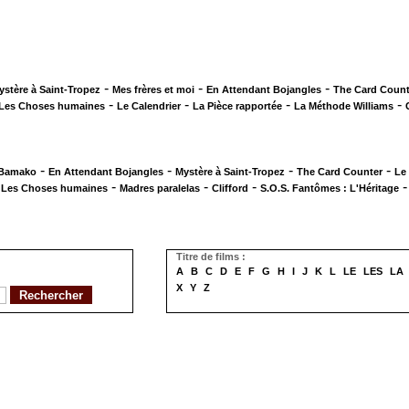
-
-
-
ystère à Saint-Tropez
Mes frères et moi
En Attendant Bojangles
The Card Count
-
-
-
-
Les Choses humaines
Le Calendrier
La Pièce rapportée
La Méthode Williams
-
-
-
-
 Bamako
En Attendant Bojangles
Mystère à Saint-Tropez
The Card Counter
Le
-
-
-
-
Les Choses humaines
Madres paralelas
Clifford
S.O.S. Fantômes : L'Héritage
Titre de films :
A
B
C
D
E
F
G
H
I
J
K
L
LE
LES
LA
X
Y
Z