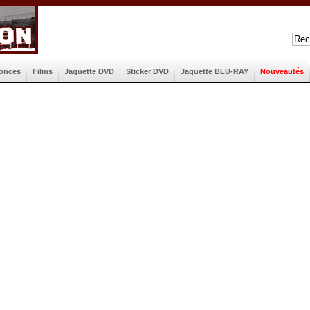
onces
Films
Jaquette DVD
Sticker DVD
Jaquette BLU-RAY
Nouveautés