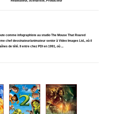
Réalisateur, Scénariste, Producteur
ute comme infographiste au studio The Mouse That Roared
me chef dessinateur/animateur senior à Video Images Ltd., où il
nes de télé. Il entre chez PDI en 1991, où ...