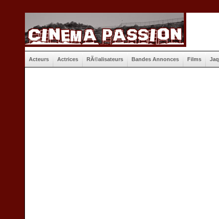
Acteurs
Actrices
RÃ©alisateurs
Bandes Annonces
Films
Jaq