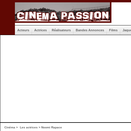
Acteurs
Actrices
Réalisateurs
Bandes Annonces
Films
Jaqu
Cinéma
>
Les actrices
> Noomi Rapace