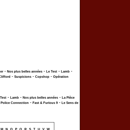
-
-
-
-
er
Nos plus belles années
Le Test
Lamb
-
-
-
Clifford
Suspicions
Copshop
Opération
-
-
-
 Test
Lamb
Nos plus belles années
La Pièce
-
-
-
Police Connection
Fast & Furious 9
Le Sens de
M
N
O
P
Q
R
S
T
U
V
W