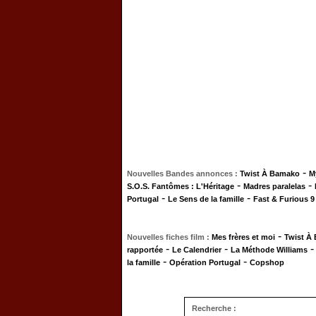
-
Nouvelles Bandes annonces :
Twist À Bamako
M
-
-
S.O.S. Fantômes : L'Héritage
Madres paralelas
-
-
Portugal
Le Sens de la famille
Fast & Furious 9
-
Nouvelles fiches film :
Mes frères et moi
Twist À
-
-
rapportée
Le Calendrier
La Méthode Williams
-
-
la famille
Opération Portugal
Copshop
Recherche :