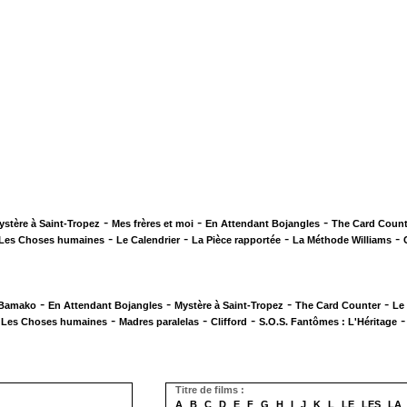
-
-
-
ystère à Saint-Tropez
Mes frères et moi
En Attendant Bojangles
The Card Count
-
-
-
-
Les Choses humaines
Le Calendrier
La Pièce rapportée
La Méthode Williams
-
-
-
-
 Bamako
En Attendant Bojangles
Mystère à Saint-Tropez
The Card Counter
Le
-
-
-
-
Les Choses humaines
Madres paralelas
Clifford
S.O.S. Fantômes : L'Héritage
Titre de films :
A
B
C
D
E
F
G
H
I
J
K
L
LE
LES
LA