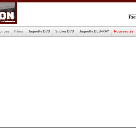
onces
Films
Jaquette DVD
Sticker DVD
Jaquette BLU-RAY
Nouveautés