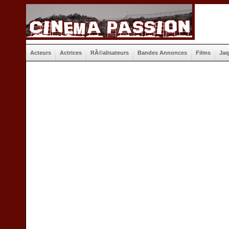
Acteurs
Actrices
RÃ©alisateurs
Bandes Annonces
Films
Jaq