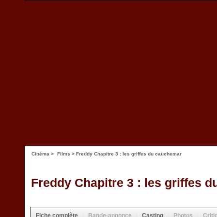
Cinéma
>
Films
> Freddy Chapitre 3 : les griffes du cauchemar
Freddy Chapitre 3 : les griffes 
Fiche complète
Bande-annonce
Casting
Photos
Criti