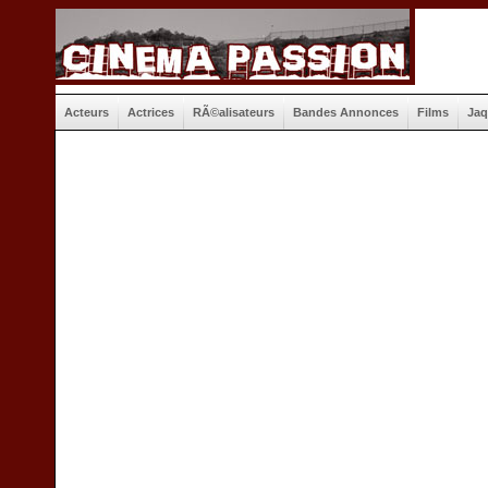
Acteurs
Actrices
RÃ©alisateurs
Bandes Annonces
Films
Jaq