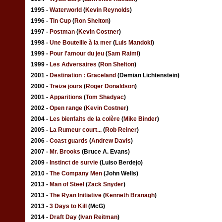
1995 -
Waterworld
(
Kevin Reynolds
)
1996 -
Tin Cup
(
Ron Shelton
)
1997 -
Postman
(
Kevin Costner
)
1998 -
Une Bouteille à la mer
(
Luis Mandoki
)
1999 -
Pour l'amour du jeu
(
Sam Raimi
)
1999 -
Les Adversaires
(
Ron Shelton
)
2001 -
Destination : Graceland
(Demian Lichtenstein)
2000 -
Treize jours
(
Roger Donaldson
)
2001 -
Apparitions
(
Tom Shadyac
)
2002 -
Open range
(
Kevin Costner
)
2004 -
Les bienfaits de la colère
(
Mike Binder
)
2005 -
La Rumeur court...
(
Rob Reiner
)
2006 -
Coast guards
(
Andrew Davis
)
2007 -
Mr. Brooks
(Bruce A. Evans)
2009 -
Instinct de survie
(Luiso Berdejo)
2010 -
The Company Men
(John Wells)
2013 -
Man of Steel
(
Zack Snyder
)
2013 -
The Ryan Initiative
(
Kenneth Branagh
)
2013 -
3 Days to Kill
(McG)
2014 -
Draft Day
(
Ivan Reitman
)