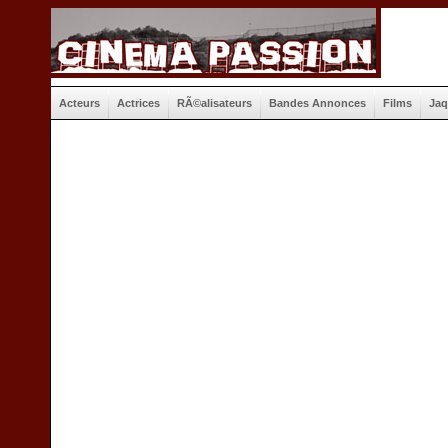
Acteurs
Actrices
RÃ©alisateurs
Bandes Annonces
Films
Jaq