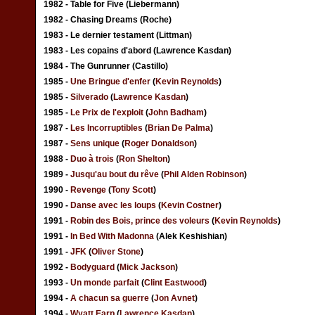
1982 - Table for Five (Liebermann)
1982 - Chasing Dreams (Roche)
1983 - Le dernier testament (Littman)
1983 - Les copains d'abord (Lawrence Kasdan)
1984 - The Gunrunner (Castillo)
1985 -
Une Bringue d'enfer
(
Kevin Reynolds
)
1985 -
Silverado
(
Lawrence Kasdan
)
1985 -
Le Prix de l'exploit
(
John Badham
)
1987 -
Les Incorruptibles
(
Brian De Palma
)
1987 -
Sens unique
(
Roger Donaldson
)
1988 -
Duo à trois
(
Ron Shelton
)
1989 -
Jusqu'au bout du rêve
(
Phil Alden Robinson
)
1990 -
Revenge
(
Tony Scott
)
1990 -
Danse avec les loups
(
Kevin Costner
)
1991 -
Robin des Bois, prince des voleurs
(
Kevin Reynolds
)
1991 -
In Bed With Madonna
(Alek Keshishian)
1991 -
JFK
(
Oliver Stone
)
1992 -
Bodyguard
(
Mick Jackson
)
1993 -
Un monde parfait
(
Clint Eastwood
)
1994 -
A chacun sa guerre
(
Jon Avnet
)
1994 -
Wyatt Earp
(
Lawrence Kasdan
)