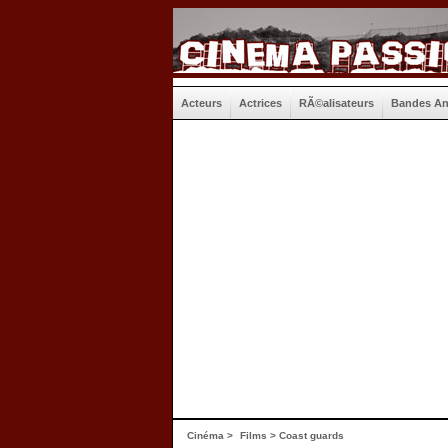
Acteurs
Actrices
RÃ©alisateurs
Bandes A
Cinéma
>
Films
> Coast guards