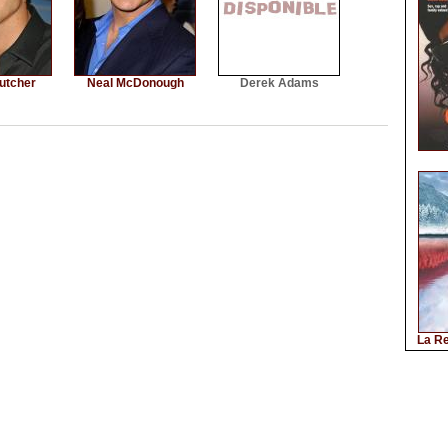
utcher
Neal McDonough
Derek Adams
La Re