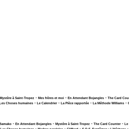
-
-
-
Mystère à Saint-Tropez
Mes frères et moi
En Attendant Bojangles
The Card Cou
-
-
-
-
Les Choses humaines
Le Calendrier
La Pièce rapportée
La Méthode Williams
-
-
-
-
 Bamako
En Attendant Bojangles
Mystère à Saint-Tropez
The Card Counter
Le
-
-
-
-