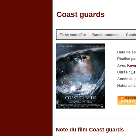
Coast guards
Fiche complète
Bande-annonce
Casti
Date de so
Réalisé pa
Avec
Kevi
Durée :
13
Année de p
Nationalité
Note du film Coast guards