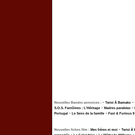
-
-
Nouvelles Bandes annonces :
Twist À Bamako
-
-
S.O.S. Fantômes : L'Héritage
Madres paralelas
-
-
Portugal
Le Sens de la famille
Fast & Furious 9
-
Nouvelles fiches film :
Mes frères et moi
Twist À
-
-