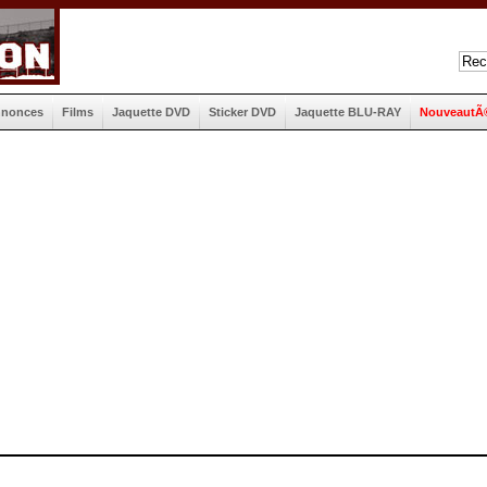
nnonces
Films
Jaquette DVD
Sticker DVD
Jaquette BLU-RAY
NouveautÃ