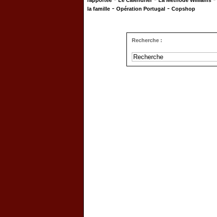
rapportée
Le Calendrier
La Méthode Williams
-
-
la famille
Opération Portugal
Copshop
Recherche :