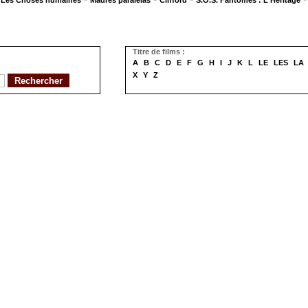
Les Choses humaines
Madres paralelas
Clifford
S.O.S. Fantômes : L'Héritage
Titre de films :
A
B
C
D
E
F
G
H
I
J
K
L
LE
LES
LA
X
Y
Z