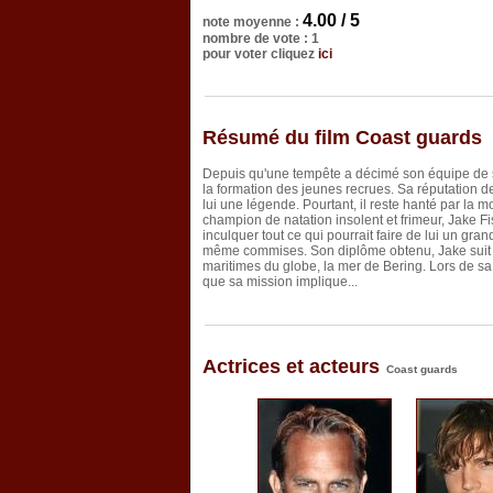
4.00 / 5
note moyenne :
nombre de vote : 1
pour voter cliquez
ici
Résumé du film Coast guards
Depuis qu'une tempête a décimé son équipe de s
la formation des jeunes recrues. Sa réputation 
lui une légende. Pourtant, il reste hanté par la 
champion de natation insolent et frimeur, Jake Fis
inculquer tout ce qui pourrait faire de lui un gran
même commises. Son diplôme obtenu, Jake suit Ra
maritimes du globe, la mer de Bering. Lors de sa
que sa mission implique...
Actrices et acteurs
Coast guards