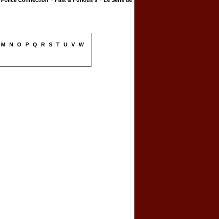
Police Connection
Fast & Furious 9
Le Sens de
M
N
O
P
Q
R
S
T
U
V
W