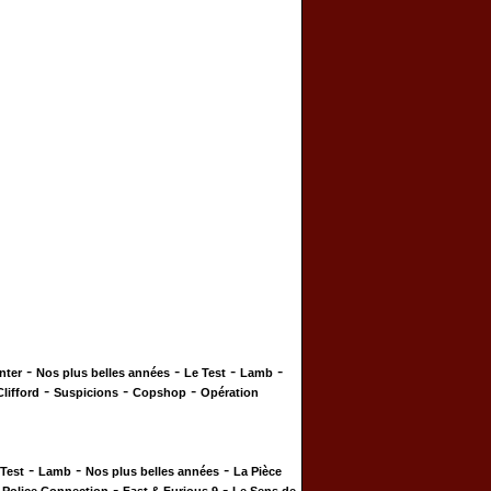
-
-
-
-
nter
Nos plus belles années
Le Test
Lamb
-
-
-
Clifford
Suspicions
Copshop
Opération
-
-
-
 Test
Lamb
Nos plus belles années
La Pièce
-
-
-