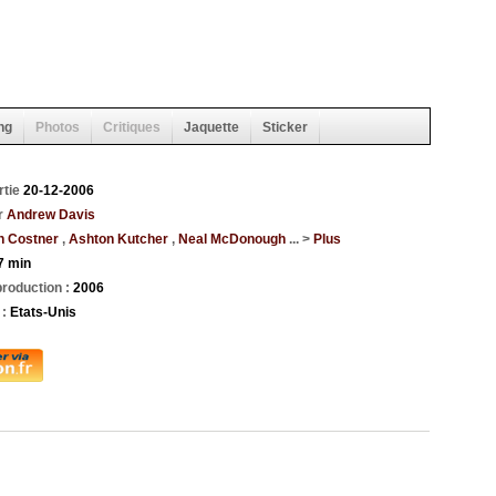
ng
Photos
Critiques
Jaquette
Sticker
rtie
20-12-2006
r
Andrew Davis
n Costner
,
Ashton Kutcher
,
Neal McDonough
... >
Plus
7 min
roduction :
2006
 :
Etats-Unis