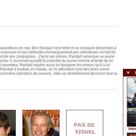
auveteurs en mer, Ben Randall s'est retiré et se consacre désormais à
de bravoure et ses méthodes d'enseignement peu orthodoxes ont fait de
mort de ses coéquipiers... Parmi ses élèves, Randall remarque un jeune
cher. Il reconnaît aussitôt le potentiel du jeune homme et tente de lui
d sauveteur. Randall espère aussi lui épargner les erreurs qu'il a lui-
ndall à Kodiak, en Alaska, où ils affrontent l'une des pires zones
 première opération de secours, Jake va véritablement découvrir tout ce
Inte