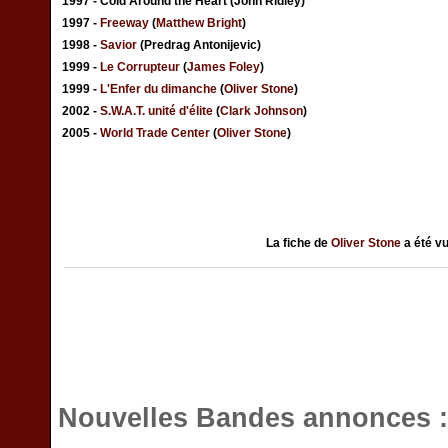
1997 - Cold Around the Heart (John Ridley)
1997 -
Freeway
(
Matthew Bright
)
1998 -
Savior
(Predrag Antonijevic)
1999 -
Le Corrupteur
(
James Foley
)
1999 -
L'Enfer du dimanche
(
Oliver Stone
)
2002 -
S.W.A.T. unité d'élite
(
Clark Johnson
)
2005 -
World Trade Center
(
Oliver Stone
)
La fiche de
Oliver Stone
a été v
Nouvelles Bandes annonces 