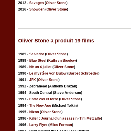
2012 -
Savages
(
Oliver Stone
)
2016 -
Snowden
(
Oliver Stone
)
Oliver Stone a produit 19 films
1985 -
Salvador
(
Oliver Stone
)
1989 -
Blue Steel
(
Kathryn Bigelow
)
1989 -
Né un 4 juillet
(
Oliver Stone
)
1990 -
Le mystère von Bulow
(
Barbet Schroeder
)
1991 -
JFK
(
Oliver Stone
)
1992 - Zebrahead (Anthony Drazan)
1994 - South Central (Steve Anderson)
1993 -
Entre ciel et terre
(
Oliver Stone
)
1994 -
The New Age
(Michael Tolkin)
1995 -
Nixon
(
Oliver Stone
)
1996 -
Killer : Journal d'un assassin
(
Tim Metcalfe
)
1996 -
Larry Flynt
(
Milos Forman
)