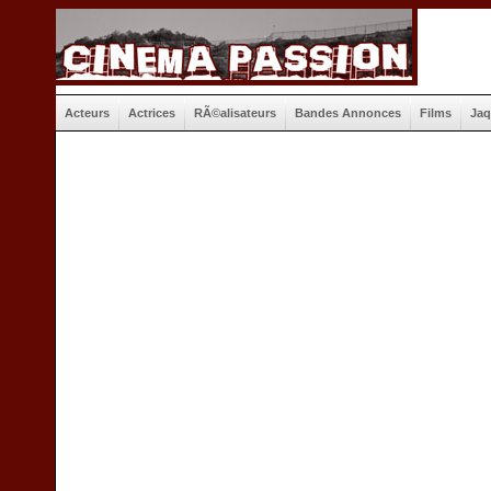
Acteurs
Actrices
RÃ©alisateurs
Bandes Annonces
Films
Jaq