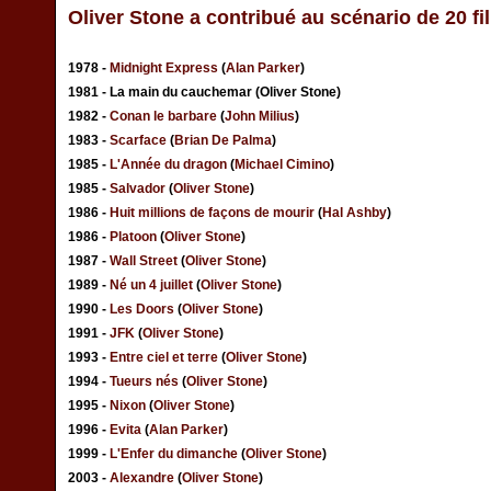
Oliver Stone a contribué au scénario de 20 fi
1978 -
Midnight Express
(
Alan Parker
)
1981 - La main du cauchemar (Oliver Stone)
1982 -
Conan le barbare
(
John Milius
)
1983 -
Scarface
(
Brian De Palma
)
1985 -
L'Année du dragon
(
Michael Cimino
)
1985 -
Salvador
(
Oliver Stone
)
1986 -
Huit millions de façons de mourir
(
Hal Ashby
)
1986 -
Platoon
(
Oliver Stone
)
1987 -
Wall Street
(
Oliver Stone
)
1989 -
Né un 4 juillet
(
Oliver Stone
)
1990 -
Les Doors
(
Oliver Stone
)
1991 -
JFK
(
Oliver Stone
)
1993 -
Entre ciel et terre
(
Oliver Stone
)
1994 -
Tueurs nés
(
Oliver Stone
)
1995 -
Nixon
(
Oliver Stone
)
1996 -
Evita
(
Alan Parker
)
1999 -
L'Enfer du dimanche
(
Oliver Stone
)
2003 -
Alexandre
(
Oliver Stone
)