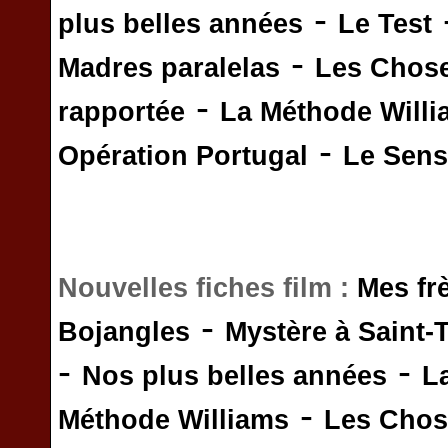
-
plus belles années
Le Test
-
Madres paralelas
Les Chos
-
rapportée
La Méthode Will
-
Opération Portugal
Le Sens 
Nouvelles fiches film :
Mes fr
-
Bojangles
Mystère à Saint-
-
-
Nos plus belles années
L
-
Méthode Williams
Les Chos