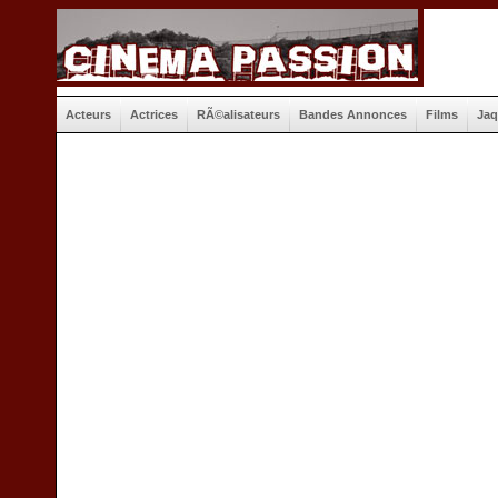
Acteurs
Actrices
RÃ©alisateurs
Bandes Annonces
Films
Jaq