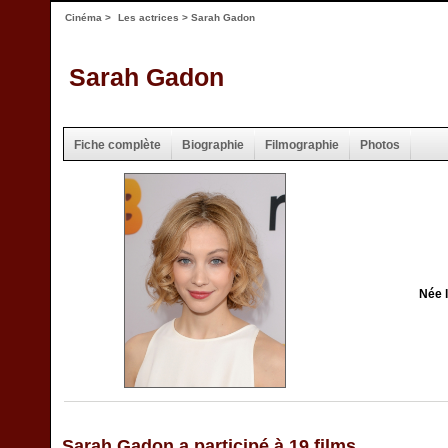
Cinéma
>
Les actrices
> Sarah Gadon
Sarah Gadon
Fiche complète
Biographie
Filmographie
Photos
Née l
Sarah Gadon a participé à 19 films