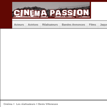
Acteurs
Actrices
Réalisateurs
Bandes Annonces
Films
Jaqu
Cinéma
>
Les réalisateurs
> Denis Villeneuve