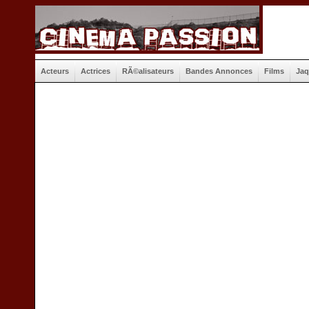
Acteurs
Actrices
RÃ©alisateurs
Bandes Annonces
Films
Jaq