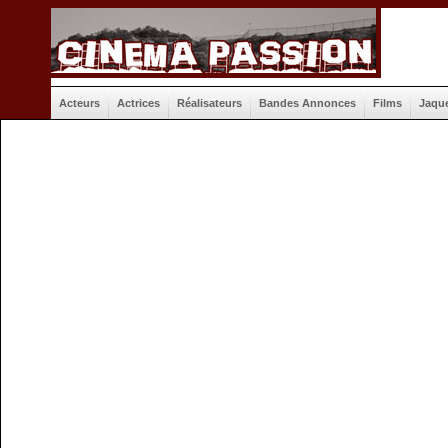
Acteurs
Actrices
Réalisateurs
Bandes Annonces
Films
Jaqu