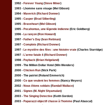
1992 -
Forever Young
(
Steve Miner
)
1993 - Lhomme sans visage (Mel Gibson)
1994 -
Maverick
(
Richard Donner
)
1995 -
Casper
(
Brad Silberling
)
1995 -
Braveheart
(
Mel Gibson
)
1995 -
Pocahontas, une légende indienne
(Eric Goldberg)
1996 -
La rançon
(
Ron Howard
)
1997 -
Father's Day
(
Ivan Reitman
)
1997 -
Complots
(
Richard Donner
)
1997 -
Le mystère des fées : une histoire vraie
(Charles Sturridge)
1997 -
L'arme fatale 4
(
Richard Donner
)
1998 -
Payback
(
Brian Helgeland
)
1999 - The Million Dollar Hotel (Win Wenders)
2000 -
Chicken Run
(Nick Park)
2000 - The patriot (Roland Emmerich)
2000 -
Ce que veulent les femmes
(Nancy Meyers)
2002 -
Nous étions soldats
(
Randall Wallace
)
2001 -
Signes
(
M. Night Shyamalan
)
2003 -
The Singing Detective
(Keith Gordon)
2003 -
Paparazzi objectif chasse à l'homme
(Paul Abascal)