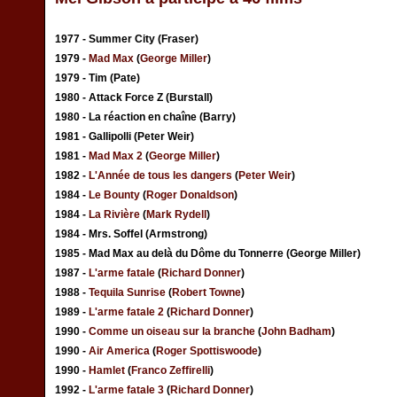
1977 - Summer City (Fraser)
1979 -
Mad Max
(
George Miller
)
1979 - Tim (Pate)
1980 - Attack Force Z (Burstall)
1980 - La réaction en chaîne (Barry)
1981 - Gallipolli (Peter Weir)
1981 -
Mad Max 2
(
George Miller
)
1982 -
L'Année de tous les dangers
(
Peter Weir
)
1984 -
Le Bounty
(
Roger Donaldson
)
1984 -
La Rivière
(
Mark Rydell
)
1984 - Mrs. Soffel (Armstrong)
1985 - Mad Max au delà du Dôme du Tonnerre (George Miller)
1987 -
L'arme fatale
(
Richard Donner
)
1988 -
Tequila Sunrise
(
Robert Towne
)
1989 -
L'arme fatale 2
(
Richard Donner
)
1990 -
Comme un oiseau sur la branche
(
John Badham
)
1990 -
Air America
(
Roger Spottiswoode
)
1990 -
Hamlet
(
Franco Zeffirelli
)
1992 -
L'arme fatale 3
(
Richard Donner
)