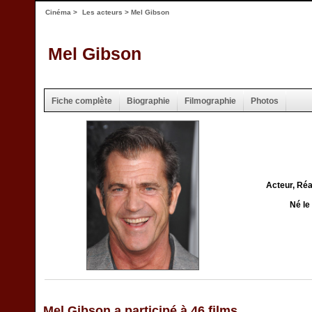
Cinéma
>
Les acteurs
> Mel Gibson
Mel Gibson
Fiche complète
Biographie
Filmographie
Photos
Acteur, Réa
Né le
Mel Gibson a participé à 46 films