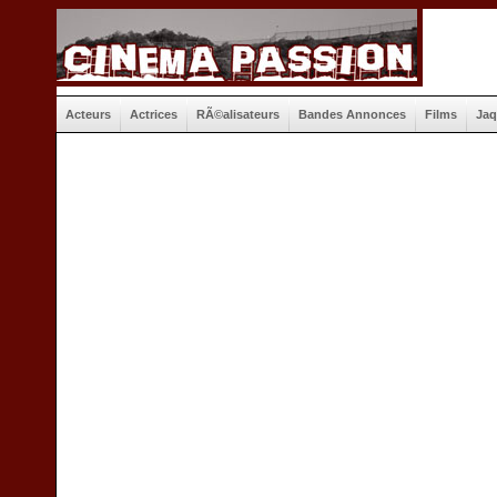
Acteurs
Actrices
RÃ©alisateurs
Bandes Annonces
Films
Jaq