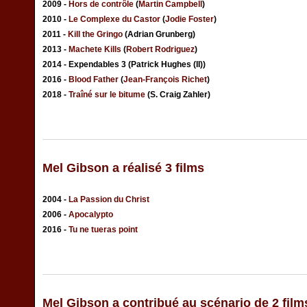
2009 -
Hors de contrôle
(
Martin Campbell
)
2010 -
Le Complexe du Castor
(
Jodie Foster
)
2011 -
Kill the Gringo
(Adrian Grunberg)
2013 -
Machete Kills
(
Robert Rodriguez
)
2014 - Expendables 3 (Patrick Hughes (II))
2016 -
Blood Father
(
Jean-François Richet
)
2018 -
Traîné sur le bitume
(S. Craig Zahler)
Mel Gibson a réalisé 3 films
2004 -
La Passion du Christ
2006 -
Apocalypto
2016 -
Tu ne tueras point
Mel Gibson a contribué au scénario de 2 film