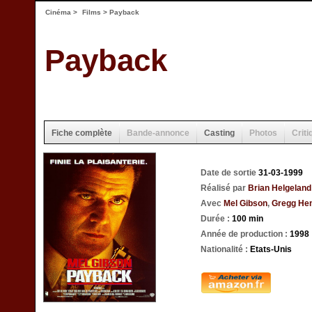
Cinéma
>
Films
> Payback
Payback
Fiche complète
Bande-annonce
Casting
Photos
Criti
Date de sortie
31-03-1999
Réalisé par
Brian Helgeland
Avec
Mel Gibson
,
Gregg He
Durée :
100 min
Année de production :
1998
Nationalité :
Etats-Unis