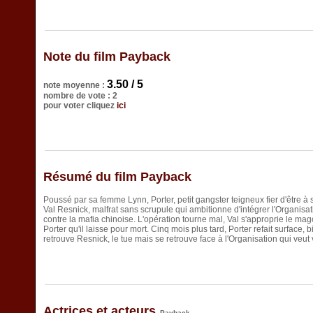
Note du film Payback
3.50 / 5
note moyenne :
nombre de vote : 2
pour voter cliquez
ici
Résumé du film Payback
Poussé par sa femme Lynn, Porter, petit gangster teigneux fier d'être 
Val Resnick, malfrat sans scrupule qui ambitionne d'intégrer l'Organi
contre la mafia chinoise. L'opération tourne mal, Val s'approprie le mag
Porter qu'il laisse pour mort. Cinq mois plus tard, Porter refait surface,
retrouve Resnick, le tue mais se retrouve face à l'Organisation qui veu
Actrices et acteurs
Payback