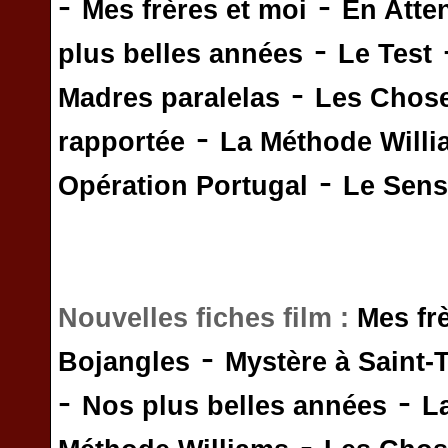
-
-
Mes frères et moi
En Atte
-
plus belles années
Le Test
-
Madres paralelas
Les Chos
-
rapportée
La Méthode Will
-
Opération Portugal
Le Sens 
Nouvelles fiches film :
Mes fr
-
Bojangles
Mystère à Saint-
-
-
Nos plus belles années
L
-