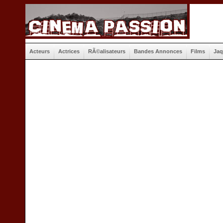
Acteurs
Actrices
RÃ©alisateurs
Bandes Annonces
Films
Jaq