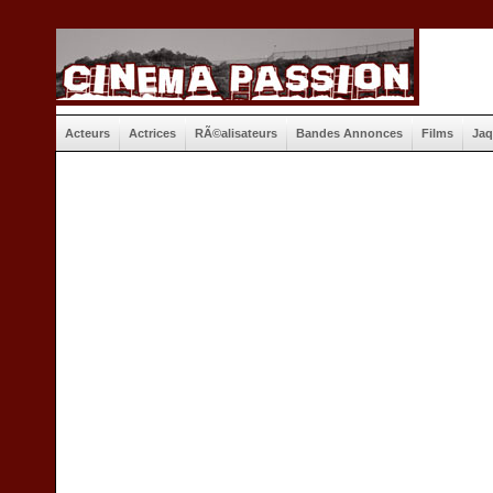
Acteurs
Actrices
RÃ©alisateurs
Bandes Annonces
Films
Jaq