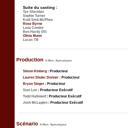
Suite du casting :
Tye Sheridan
Sophie Turner
Kodi Smit-McPhee
Rose Byrne
Lana Condor
Ben Hardy (IV)
Olivia Munn
Lucas Till
Production
X-Men: Apocalypse
Simon Kinberg
: Producteur
Lauren Shuler Donner
: Producteur
Bryan Singer
: Producteur
Stan Lee
: Producteur Exécutif
Todd Hallowell
: Producteur Exécutif
Josh McLaglen
: Producteur Exécutif
Scénario
X-Men: Apocalypse