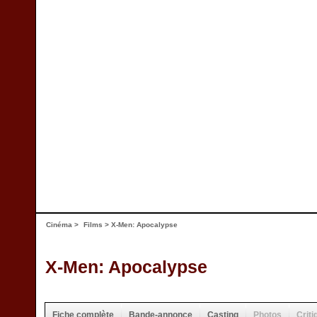
Cinéma
>
Films
> X-Men: Apocalypse
X-Men: Apocalypse
Fiche complète
Bande-annonce
Casting
Photos
Criti