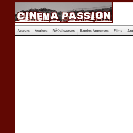
Acteurs
Actrices
RÃ©alisateurs
Bandes Annonces
Films
Jaq