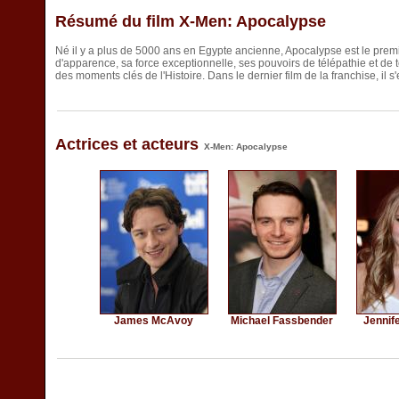
Résumé du film X-Men: Apocalypse
Né il y a plus de 5000 ans en Egypte ancienne, Apocalypse est le pre
d'apparence, sa force exceptionnelle, ses pouvoirs de télépathie et de té
des moments clés de l'Histoire. Dans le dernier film de la franchise, il
Actrices et acteurs
X-Men: Apocalypse
James McAvoy
Michael Fassbender
Jennif