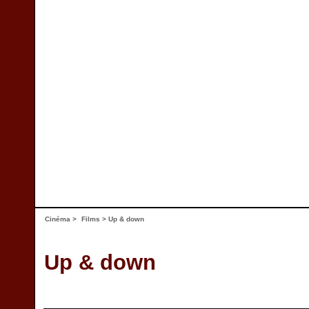
Cinéma
>
Films
> Up & down
Up & down