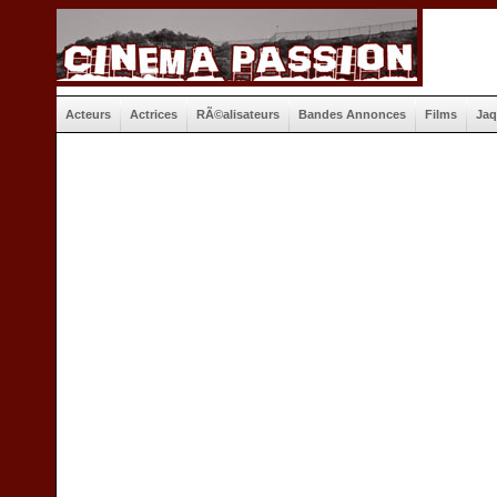
Acteurs
Actrices
RÃ©alisateurs
Bandes Annonces
Films
Jaq