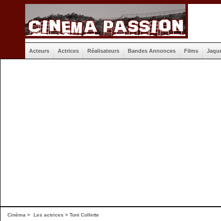
Acteurs
Actrices
Réalisateurs
Bandes Annonces
Films
Jaqu
Cinéma
>
Les actrices
> Toni Collette