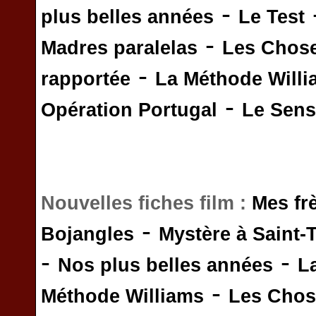
-
plus belles années
Le Test
-
Madres paralelas
Les Chos
-
rapportée
La Méthode Will
-
Opération Portugal
Le Sens 
Nouvelles fiches film :
Mes fr
-
Bojangles
Mystère à Saint-
-
-
Nos plus belles années
L
-
Méthode Williams
Les Chos