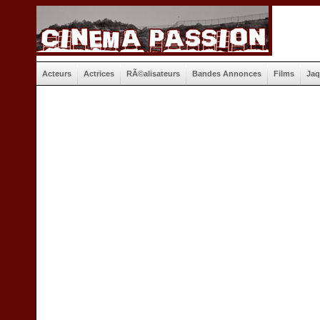
Acteurs
Actrices
RÃ©alisateurs
Bandes Annonces
Films
Jaq