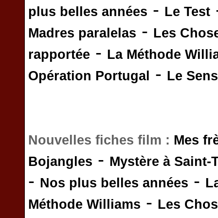
-
plus belles années
Le Test
-
Madres paralelas
Les Chos
-
rapportée
La Méthode Will
-
Opération Portugal
Le Sens 
Nouvelles fiches film :
Mes fr
-
Bojangles
Mystère à Saint-
-
-
Nos plus belles années
L
-
Méthode Williams
Les Chos