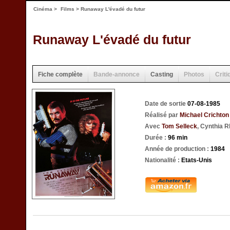
Cinéma
>
Films
> Runaway L'évadé du futur
Runaway L'évadé du futur
Fiche complète
Bande-annonce
Casting
Photos
Criti
Date de sortie
07-08-1985
Réalisé par
Michael Crichton
Avec
Tom Selleck
, Cynthia 
Durée :
96 min
Année de production :
1984
Nationalité :
Etats-Unis