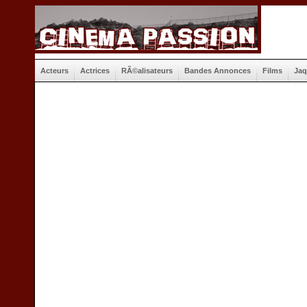
Acteurs
Actrices
RÃ©alisateurs
Bandes Annonces
Films
Jaq