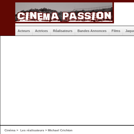
Acteurs
Actrices
Réalisateurs
Bandes Annonces
Films
Jaqu
Cinéma
>
Les réalisateurs
> Michael Crichton