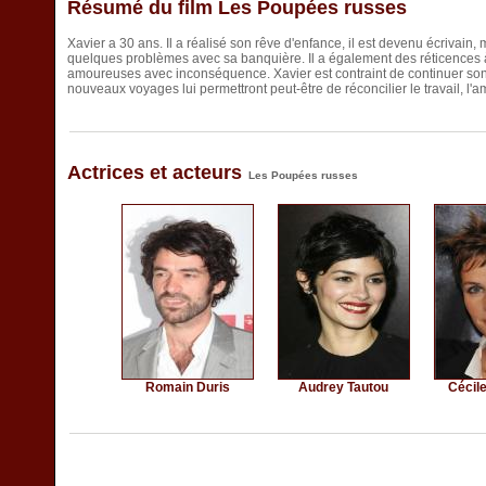
Résumé du film Les Poupées russes
Xavier a 30 ans. Il a réalisé son rêve d'enfance, il est devenu écrivain
quelques problèmes avec sa banquière. Il a également des réticences à 
amoureuses avec inconséquence. Xavier est contraint de continuer son 
nouveaux voyages lui permettront peut-être de réconcilier le travail, l'amo
Actrices et acteurs
Les Poupées russes
Romain Duris
Audrey Tautou
Cécil