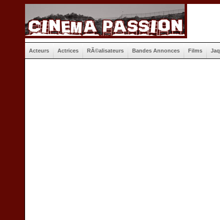
Acteurs
Actrices
RÃ©alisateurs
Bandes Annonces
Films
Jaq