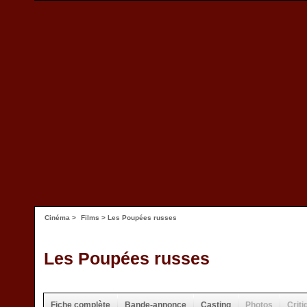
Cinéma
>
Films
> Les Poupées russes
Les Poupées russes
Fiche complète
Bande-annonce
Casting
Photos
Criti