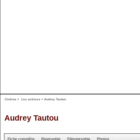
Cinéma
>
Les actrices
> Audrey Tautou
Audrey Tautou
Fiche complète
Biographie
Filmographie
Photos