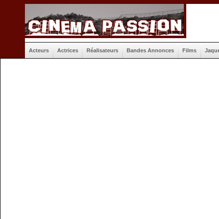
Acteurs
Actrices
Réalisateurs
Bandes Annonces
Films
Jaqu