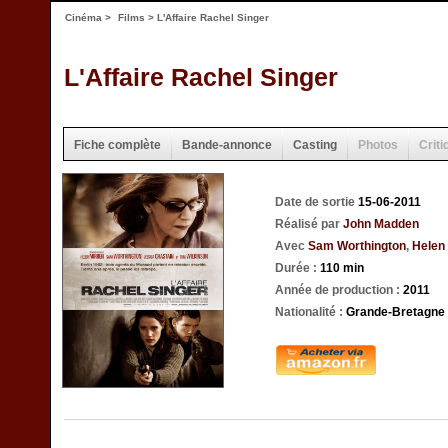
Cinéma
>
Films
> L'Affaire Rachel Singer
L'Affaire Rachel Singer
Fiche complète
Bande-annonce
Casting
Photos
Criti
Date de sortie
15-06-2011
Réalisé par
John Madden
Avec
Sam Worthington
,
Helen
Durée :
110 min
Année de production :
2011
Nationalité :
Grande-Bretagne