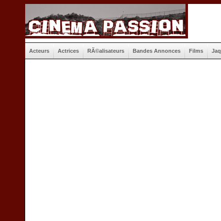
Acteurs
Actrices
RÃ©alisateurs
Bandes Annonces
Films
Jaq