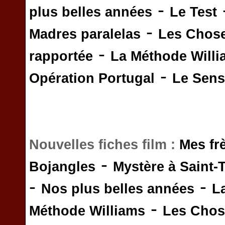
-
plus belles années
Le Test
-
Madres paralelas
Les Chos
-
rapportée
La Méthode Will
-
Opération Portugal
Le Sens 
Nouvelles fiches film :
Mes fr
-
Bojangles
Mystère à Saint-
-
-
Nos plus belles années
L
-
Méthode Williams
Les Chos