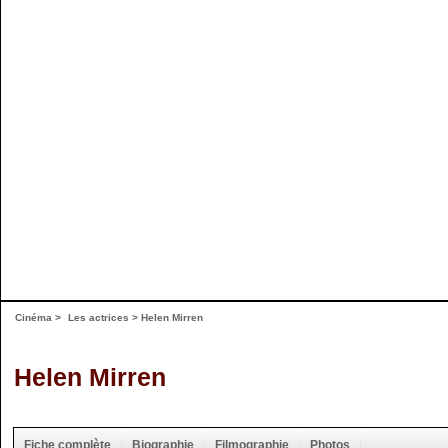
Cinéma
>
Les actrices
> Helen Mirren
Helen Mirren
Fiche complète
Biographie
Filmographie
Photos