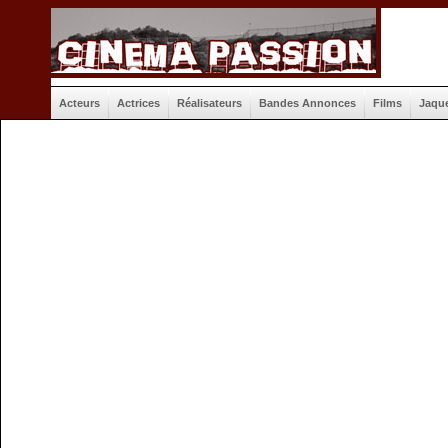
Acteurs
Actrices
Réalisateurs
Bandes Annonces
Films
Jaqu