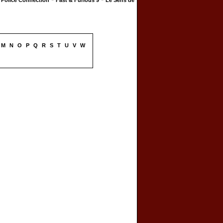
Police Connection
Fast & Furious 9
Le Sens de
M
N
O
P
Q
R
S
T
U
V
W