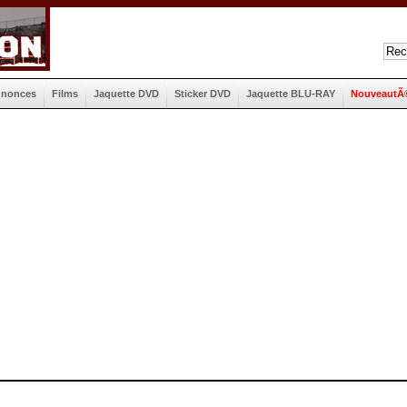
nnonces
Films
Jaquette DVD
Sticker DVD
Jaquette BLU-RAY
NouveautÃ