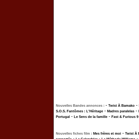
-
-
Nouvelles Bandes annonces :
Twist À Bamako
-
-
S.O.S. Fantômes : L'Héritage
Madres paralelas
-
-
Portugal
Le Sens de la famille
Fast & Furious 9
-
Nouvelles fiches film :
Mes frères et moi
Twist À
-
-