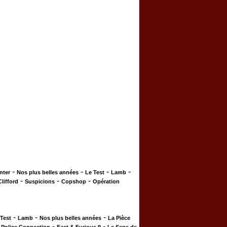
-
-
-
-
nter
Nos plus belles années
Le Test
Lamb
-
-
-
Clifford
Suspicions
Copshop
Opération
-
-
-
 Test
Lamb
Nos plus belles années
La Pièce
-
-
-