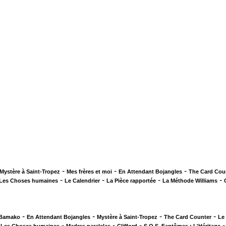
-
-
-
Mystère à Saint-Tropez
Mes frères et moi
En Attendant Bojangles
The Card Cou
-
-
-
-
Les Choses humaines
Le Calendrier
La Pièce rapportée
La Méthode Williams
-
-
-
-
 Bamako
En Attendant Bojangles
Mystère à Saint-Tropez
The Card Counter
Le
-
-
-
-