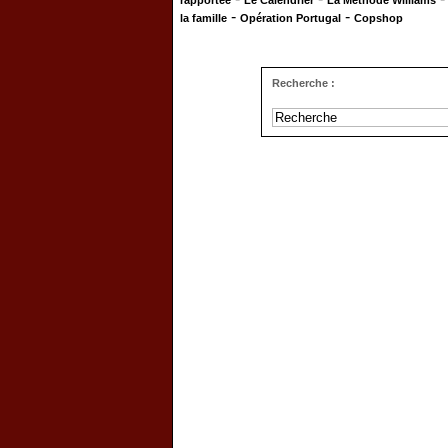
rapportée
Le Calendrier
La Méthode Williams
-
-
la famille
Opération Portugal
Copshop
Recherche :