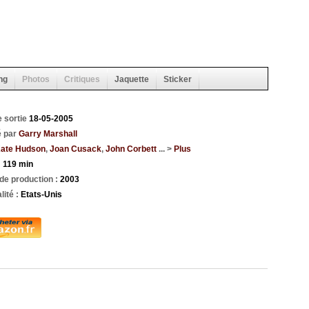
ng
Photos
Critiques
Jaquette
Sticker
e sortie
18-05-2005
é par
Garry Marshall
ate Hudson
,
Joan Cusack
,
John Corbett
... >
Plus
:
119 min
de production :
2003
lité :
Etats-Unis