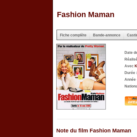
Fashion Maman
Fiche complète
Bande-annonce
Casti
Date d
Réalis
Avec
K
Durée 
Année 
Nationa
Note du film Fashion Maman