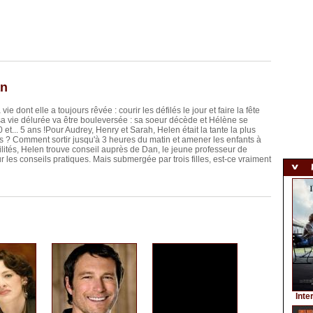
an
dont elle a toujours rêvée : courir les défilés le jour et faire la fête
 sa vie délurée va être bouleversée : sa soeur décède et Hélène se
 et... 5 ans !Pour Audrey, Henry et Sarah, Helen était la tante la plus
nts ? Comment sortir jusqu'à 3 heures du matin et amener les enfants à
lités, Helen trouve conseil auprès de Dan, le jeune professeur de
r les conseils pratiques. Mais submergée par trois filles, est-ce vraiment
Inte