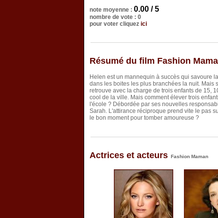
0.00 / 5
note moyenne :
nombre de vote : 0
pour voter cliquez
ici
Résumé du film Fashion Mam
Helen est un mannequin à succès qui savoure la vie 
dans les boites les plus branchées la nuit. Mais
retrouve avec la charge de trois enfants de 15, 10
cool de la ville. Mais comment élever trois enfa
l'école ? Débordée par ses nouvelles responsabi
Sarah. L'attirance réciproque prend vite le pas su
le bon moment pour tomber amoureuse ?
Actrices et acteurs
Fashion Maman