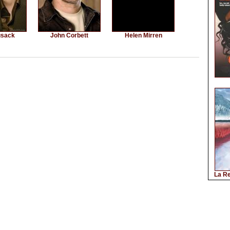
usack
John Corbett
Helen Mirren
La Re