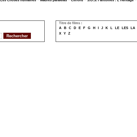
Les Choses humaines
Madres paralelas
Clifford
S.O.S. Fantômes : L'Héritage
Titre de films :
A
B
C
D
E
F
G
H
I
J
K
L
LE
LES
LA
X
Y
Z