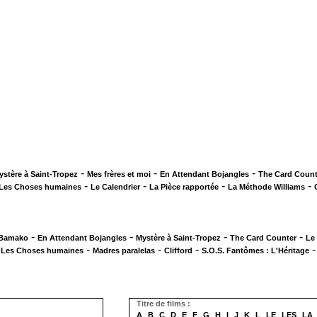
-
-
-
ystère à Saint-Tropez
Mes frères et moi
En Attendant Bojangles
The Card Count
-
-
-
-
Les Choses humaines
Le Calendrier
La Pièce rapportée
La Méthode Williams
-
-
-
-
 Bamako
En Attendant Bojangles
Mystère à Saint-Tropez
The Card Counter
Le
-
-
-
-
Les Choses humaines
Madres paralelas
Clifford
S.O.S. Fantômes : L'Héritage
Titre de films :
A
B
C
D
E
F
G
H
I
J
K
L
LE
LES
LA