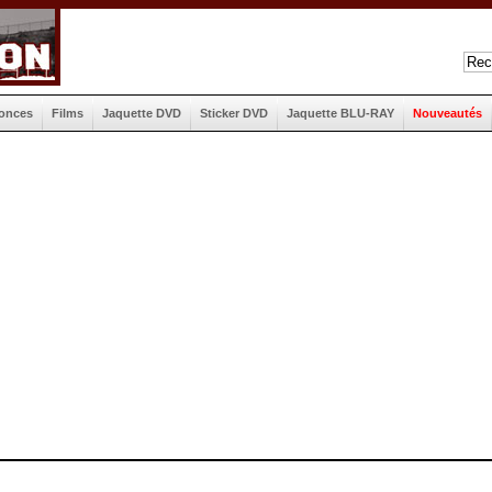
onces
Films
Jaquette DVD
Sticker DVD
Jaquette BLU-RAY
Nouveautés