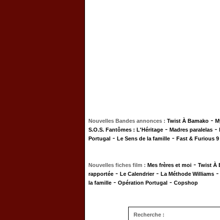
-
Nouvelles Bandes annonces :
Twist À Bamako
M
-
-
S.O.S. Fantômes : L'Héritage
Madres paralelas
-
-
Portugal
Le Sens de la famille
Fast & Furious 9
-
Nouvelles fiches film :
Mes frères et moi
Twist À
-
-
rapportée
Le Calendrier
La Méthode Williams
-
-
la famille
Opération Portugal
Copshop
Recherche :