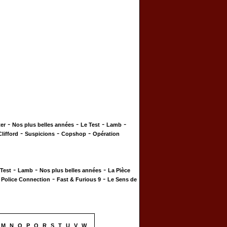
-
-
-
-
er
Nos plus belles années
Le Test
Lamb
-
-
-
Clifford
Suspicions
Copshop
Opération
-
-
-
 Test
Lamb
Nos plus belles années
La Pièce
-
-
-
Police Connection
Fast & Furious 9
Le Sens de
M
N
O
P
Q
R
S
T
U
V
W