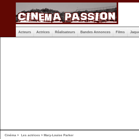
Acteurs
Actrices
Réalisateurs
Bandes Annonces
Films
Jaqu
Cinéma
>
Les actrices
> Mary-Louise Parker