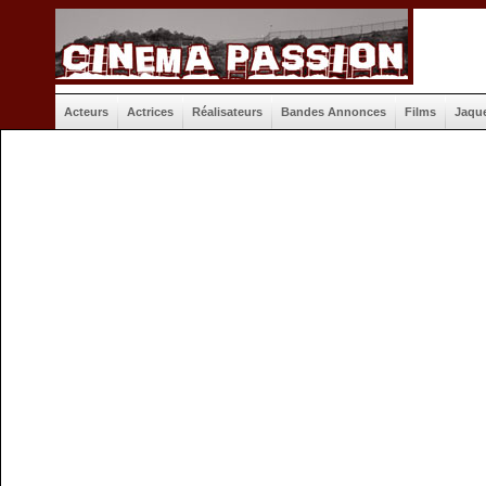
Acteurs
Actrices
Réalisateurs
Bandes Annonces
Films
Jaqu