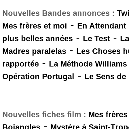
Nouvelles Bandes annonces :
Tw
-
Mes frères et moi
En Attendant
-
-
plus belles années
Le Test
L
-
Madres paralelas
Les Choses 
-
rapportée
La Méthode Williams
-
Opération Portugal
Le Sens de l
Nouvelles fiches film :
Mes frères
-
Bojangles
Mystère à Saint-Trop