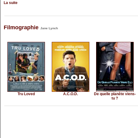
La suite
Filmographie
Jane Lynch
Tru Loved
A.C.O.D.
De quelle planète viens-
tu ?