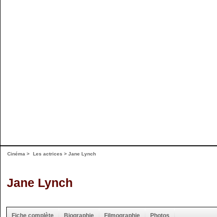
Cinéma
>
Les actrices
> Jane Lynch
Jane Lynch
Fiche complète
Biographie
Filmographie
Photos