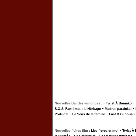
-
-
Nouvelles Bandes annonces :
Twist À Bamako
-
-
S.O.S. Fantômes : L'Héritage
Madres paralelas
-
-
Portugal
Le Sens de la famille
Fast & Furious 9
-
Nouvelles fiches film :
Mes frères et moi
Twist À
-
-