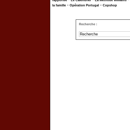
rapportée
Le Calendrier
La Méthode Williams
-
-
la famille
Opération Portugal
Copshop
Recherche :