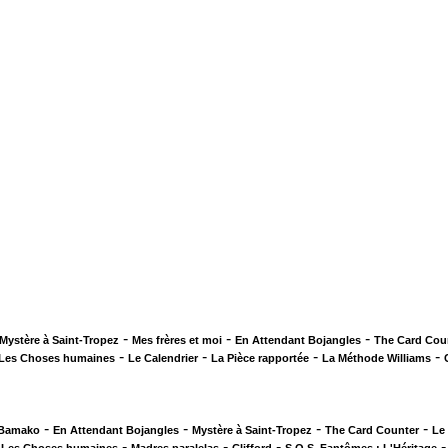
-
-
-
Mystère à Saint-Tropez
Mes frères et moi
En Attendant Bojangles
The Card Cou
-
-
-
-
Les Choses humaines
Le Calendrier
La Pièce rapportée
La Méthode Williams
-
-
-
-
 Bamako
En Attendant Bojangles
Mystère à Saint-Tropez
The Card Counter
Le
-
-
-
-