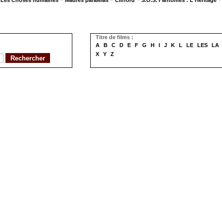
Les Choses humaines
Madres paralelas
Clifford
S.O.S. Fantômes : L'Héritage
Titre de films :
A
B
C
D
E
F
G
H
I
J
K
L
LE
LES
LA
X
Y
Z