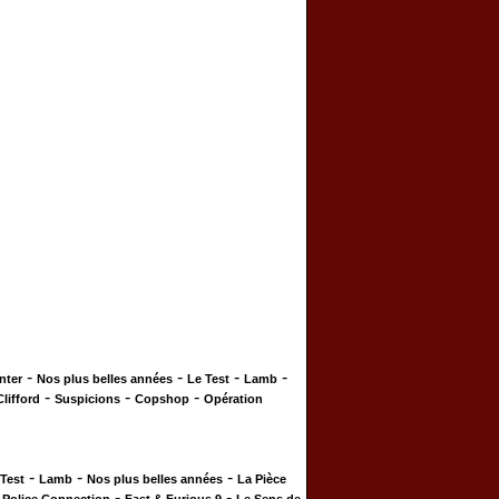
-
-
-
-
nter
Nos plus belles années
Le Test
Lamb
-
-
-
Clifford
Suspicions
Copshop
Opération
-
-
-
 Test
Lamb
Nos plus belles années
La Pièce
-
-
-