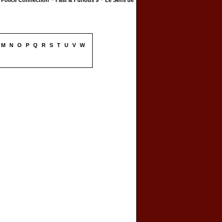
Police Connection
Fast & Furious 9
Le Sens de
M
N
O
P
Q
R
S
T
U
V
W