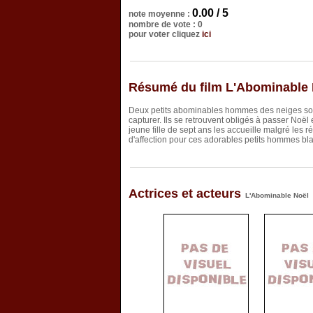
0.00 / 5
note moyenne :
nombre de vote : 0
pour voter cliquez
ici
Résumé du film L'Abominable 
Deux petits abominables hommes des neiges sont
capturer. Ils se retrouvent obligés à passer Noël 
jeune fille de sept ans les accueille malgré les r
d'affection pour ces adorables petits hommes blan
Actrices et acteurs
L'Abominable Noël