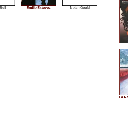
Bell
Emilio Estevez
Nolan Gould
La Re