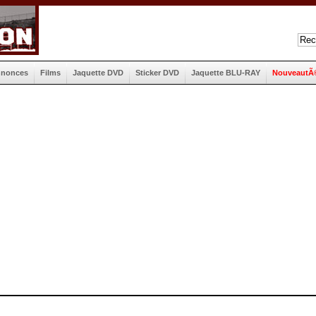
nnonces
Films
Jaquette DVD
Sticker DVD
Jaquette BLU-RAY
NouveautÃ