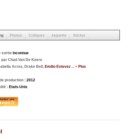
ng
Photos
Critiques
Jaquette
Sticker
 sortie
inconnue
é par Chad Van De Keere
abella Acres, Drake Bell,
Emilio Estevez
... >
Plus
de production :
2012
lité :
Etats-Unis
l