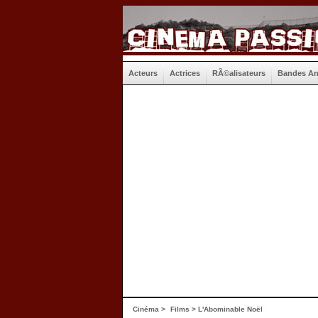
Acteurs
Actrices
RÃ©alisateurs
Bandes A
Cinéma
>
Films
> L'Abominable Noël