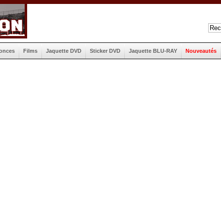
onces
Films
Jaquette DVD
Sticker DVD
Jaquette BLU-RAY
Nouveautés