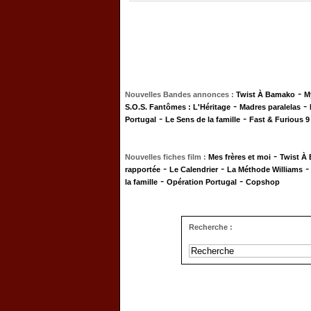
-
Nouvelles Bandes annonces :
Twist À Bamako
M
-
-
S.O.S. Fantômes : L'Héritage
Madres paralelas
-
-
Portugal
Le Sens de la famille
Fast & Furious 9
-
Nouvelles fiches film :
Mes frères et moi
Twist À
-
-
rapportée
Le Calendrier
La Méthode Williams
-
-
la famille
Opération Portugal
Copshop
Recherche :