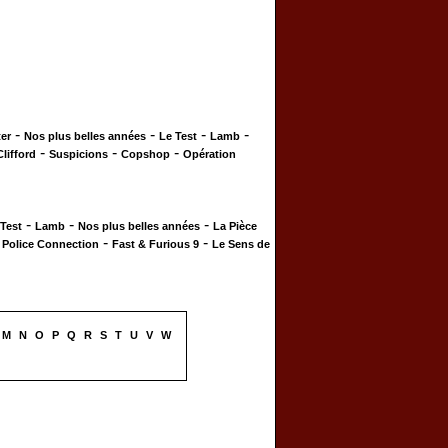
-
-
-
-
er
Nos plus belles années
Le Test
Lamb
-
-
-
Clifford
Suspicions
Copshop
Opération
-
-
-
 Test
Lamb
Nos plus belles années
La Pièce
-
-
-
Police Connection
Fast & Furious 9
Le Sens de
M
N
O
P
Q
R
S
T
U
V
W