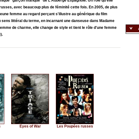
annique "garçon manqué" de L'Auberge Espagnole. Un rôle qu'elle
russes, avec beaucoup plus de féminité cette fois. En 2005, de plus
 jeune femme au regard perçant s'illustre au générique du film
au sens littéral du terme, en incarnant une danseuse dans Madame
emme de charme, elle change de style et tient le rôle d'une femme
).
s
Eyes of War
Les Poupées russes