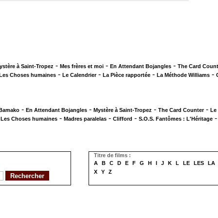
-
-
-
ystère à Saint-Tropez
Mes frères et moi
En Attendant Bojangles
The Card Count
-
-
-
-
Les Choses humaines
Le Calendrier
La Pièce rapportée
La Méthode Williams
-
-
-
-
 Bamako
En Attendant Bojangles
Mystère à Saint-Tropez
The Card Counter
Le
-
-
-
-
Les Choses humaines
Madres paralelas
Clifford
S.O.S. Fantômes : L'Héritage
Titre de films :
A
B
C
D
E
F
G
H
I
J
K
L
LE
LES
LA
X
Y
Z