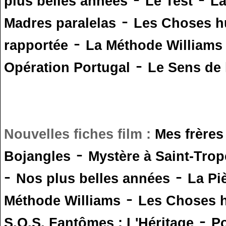
plus belles années
Le Test
L
-
Madres paralelas
Les Choses 
-
rapportée
La Méthode Williams
-
Opération Portugal
Le Sens de l
Nouvelles fiches film :
Mes frères
-
Bojangles
Mystère à Saint-Trop
-
-
Nos plus belles années
La Pi
-
Méthode Williams
Les Choses 
-
S.O.S. Fantômes : L'Héritage
Po