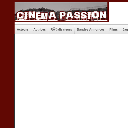
Acteurs
Actrices
RÃ©alisateurs
Bandes Annonces
Films
Jaq