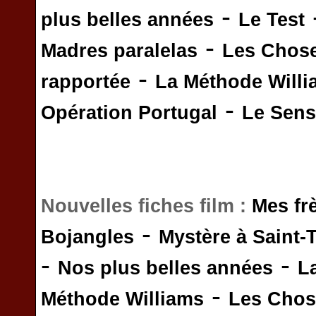
-
plus belles années
Le Test
-
Madres paralelas
Les Chos
-
rapportée
La Méthode Will
-
Opération Portugal
Le Sens 
Nouvelles fiches film :
Mes fr
-
Bojangles
Mystère à Saint-
-
-
Nos plus belles années
L
-
Méthode Williams
Les Chos