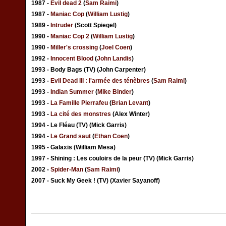
1987 -
Evil dead 2
(
Sam Raimi
)
1987 -
Maniac Cop
(
William Lustig
)
1989 -
Intruder
(Scott Spiegel)
1990 -
Maniac Cop 2
(
William Lustig
)
1990 -
Miller's crossing
(
Joel Coen
)
1992 -
Innocent Blood
(
John Landis
)
1993 - Body Bags (TV) (John Carpenter)
1993 -
Evil Dead III : l'armée des ténèbres
(
Sam Raimi
)
1993 -
Indian Summer
(
Mike Binder
)
1993 -
La Famille Pierrafeu
(
Brian Levant
)
1993 -
La cité des monstres
(Alex Winter)
1994 - Le Fléau (TV) (Mick Garris)
1994 -
Le Grand saut
(
Ethan Coen
)
1995 - Galaxis (William Mesa)
1997 - Shining : Les couloirs de la peur (TV) (Mick Garris)
2002 -
Spider-Man
(
Sam Raimi
)
2007 - Suck My Geek ! (TV) (Xavier Sayanoff)