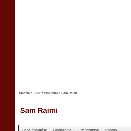
Cinéma
>
Les réalisateurs
> Sam Raimi
Sam Raimi
Fiche complète
Biographie
Filmographie
Photos