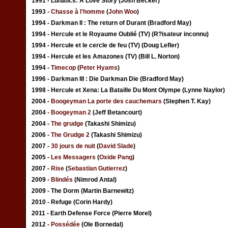
1991 - Lunatics: A Love Story (Josh Becker)
1993 -
Chasse à l'homme
(
John Woo
)
1994 - Darkman II : The return of Durant (Bradford May)
1994 - Hercule et le Royaume Oublié (TV) (R?isateur inconnu)
1994 - Hercule et le cercle de feu (TV) (Doug Lefler)
1994 - Hercule et les Amazones (TV) (Bill L. Norton)
1994 -
Timecop
(
Peter Hyams
)
1996 - Darkman III : Die Darkman Die (Bradford May)
1998 - Hercule et Xena: La Bataille Du Mont Olympe (Lynne Naylor)
2004 -
Boogeyman La porte des cauchemars
(Stephen T. Kay)
2004 -
Boogeyman 2
(Jeff Betancourt)
2004 -
The grudge
(Takashi Shimizu)
2006 -
The Grudge 2
(Takashi Shimizu)
2007 -
30 jours de nuit
(
David Slade
)
2005 -
Les Messagers
(
Oxide Pang
)
2007 -
Rise
(
Sebastian Gutierrez
)
2009 -
Blindés
(Nimrod Antal)
2009 - The Dorm (Martin Barnewitz)
2010 - Refuge (Corin Hardy)
2011 - Earth Defense Force (Pierre Morel)
2012 -
Possédée
(Ole Bornedal)