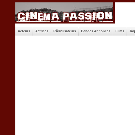
Acteurs
Actrices
RÃ©alisateurs
Bandes Annonces
Films
Jaq