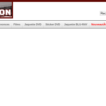
nnonces
Films
Jaquette DVD
Sticker DVD
Jaquette BLU-RAY
NouveautÃ