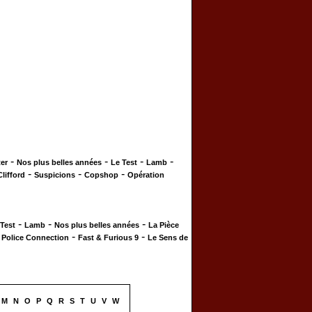
-
-
-
-
er
Nos plus belles années
Le Test
Lamb
-
-
-
Clifford
Suspicions
Copshop
Opération
-
-
-
 Test
Lamb
Nos plus belles années
La Pièce
-
-
-
Police Connection
Fast & Furious 9
Le Sens de
M
N
O
P
Q
R
S
T
U
V
W