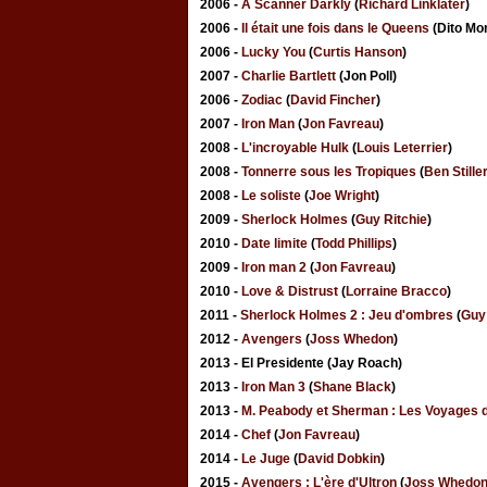
2006 -
A Scanner Darkly
(
Richard Linklater
)
2006 -
Il était une fois dans le Queens
(Dito Mon
2006 -
Lucky You
(
Curtis Hanson
)
2007 -
Charlie Bartlett
(Jon Poll)
2006 -
Zodiac
(
David Fincher
)
2007 -
Iron Man
(
Jon Favreau
)
2008 -
L'incroyable Hulk
(
Louis Leterrier
)
2008 -
Tonnerre sous les Tropiques
(
Ben Stille
2008 -
Le soliste
(
Joe Wright
)
2009 -
Sherlock Holmes
(
Guy Ritchie
)
2010 -
Date limite
(
Todd Phillips
)
2009 -
Iron man 2
(
Jon Favreau
)
2010 -
Love & Distrust
(
Lorraine Bracco
)
2011 -
Sherlock Holmes 2 : Jeu d'ombres
(
Guy 
2012 -
Avengers
(
Joss Whedon
)
2013 - El Presidente (Jay Roach)
2013 -
Iron Man 3
(
Shane Black
)
2013 -
M. Peabody et Sherman : Les Voyages 
2014 -
Chef
(
Jon Favreau
)
2014 -
Le Juge
(
David Dobkin
)
2015 -
Avengers : L'ère d'Ultron
(
Joss Whedo