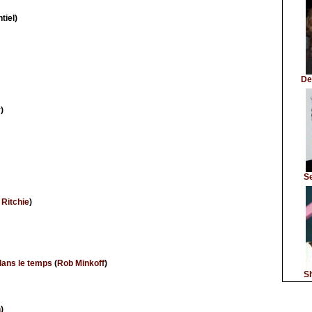
tiel)
De
r
)
S
Ritchie
)
dans le temps
(
Rob Minkoff
)
Sh
n
)