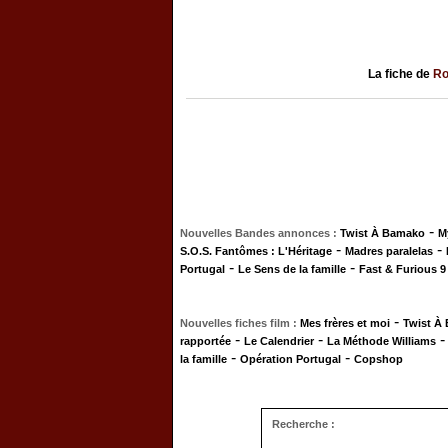
La fiche de
Ro
-
Nouvelles Bandes annonces :
Twist À Bamako
M
-
-
S.O.S. Fantômes : L'Héritage
Madres paralelas
-
-
Portugal
Le Sens de la famille
Fast & Furious 9
-
Nouvelles fiches film :
Mes frères et moi
Twist À
-
-
rapportée
Le Calendrier
La Méthode Williams
-
-
la famille
Opération Portugal
Copshop
Recherche :