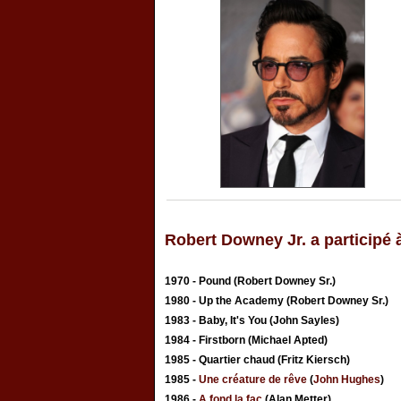
Robert Downey Jr. a participé à
1970 - Pound (Robert Downey Sr.)
1980 - Up the Academy (Robert Downey Sr.)
1983 - Baby, It's You (John Sayles)
1984 - Firstborn (Michael Apted)
1985 - Quartier chaud (Fritz Kiersch)
1985 -
Une créature de rêve
(
John Hughes
)
1986 -
A fond la fac
(Alan Metter)