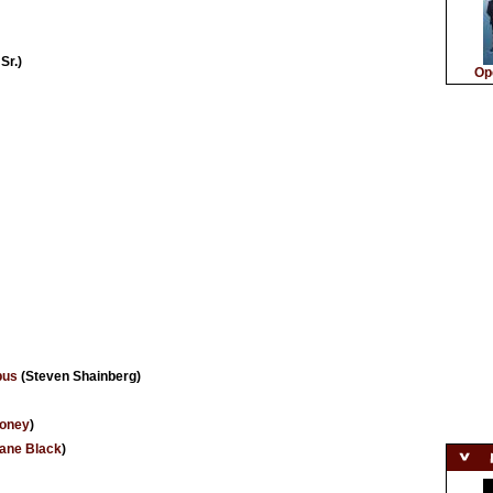
Sr.)
Op
bus
(Steven Shainberg)
ooney
)
ane Black
)