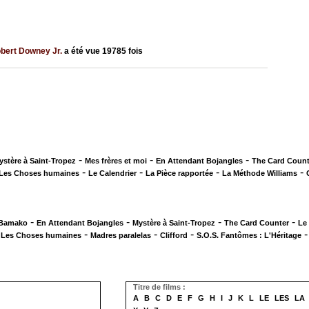
bert Downey Jr.
a été vue
19785
fois
-
-
-
ystère à Saint-Tropez
Mes frères et moi
En Attendant Bojangles
The Card Count
-
-
-
-
Les Choses humaines
Le Calendrier
La Pièce rapportée
La Méthode Williams
-
-
-
-
 Bamako
En Attendant Bojangles
Mystère à Saint-Tropez
The Card Counter
Le
-
-
-
-
Les Choses humaines
Madres paralelas
Clifford
S.O.S. Fantômes : L'Héritage
Titre de films :
A
B
C
D
E
F
G
H
I
J
K
L
LE
LES
LA