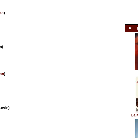
ka
)
n)
man
)
Levin)
La 