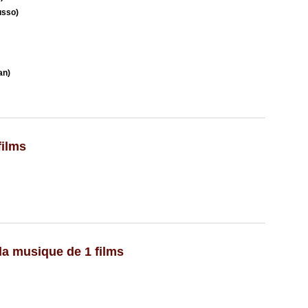
usso)
an)
films
a musique de 1 films