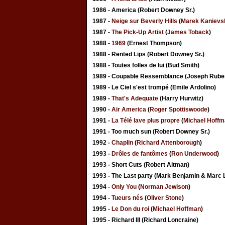
1986 - America (Robert Downey Sr.)
1987 -
Neige sur Beverly Hills
(
Marek Kanievs
1987 -
The Pick-Up Artist
(
James Toback
)
1988 -
1969
(Ernest Thompson)
1988 - Rented Lips (Robert Downey Sr.)
1988 - Toutes folles de lui (Bud Smith)
1989 - Coupable Ressemblance (Joseph Rube
1989 - Le Ciel s'est trompé (Emile Ardolino)
1989 -
That's Adequate
(Harry Hurwitz)
1990 -
Air America
(
Roger Spottiswoode
)
1991 -
La Télé lave plus propre
(
Michael Hoff
1991 - Too much sun (Robert Downey Sr.)
1992 -
Chaplin
(
Richard Attenborough
)
1993 -
Drôles de fantômes
(
Ron Underwood
)
1993 - Short Cuts (Robert Altman)
1993 - The Last party (Mark Benjamin & Marc 
1994 -
Only You
(
Norman Jewison
)
1994 -
Tueurs nés
(
Oliver Stone
)
1995 -
Le Don du roi
(
Michael Hoffman
)
1995 - Richard III (Richard Loncraine)