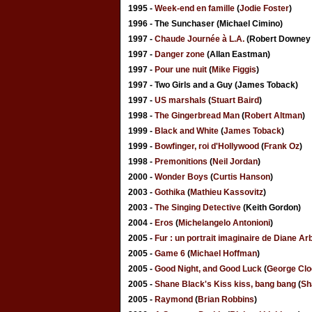
1995 -
Week-end en famille
(
Jodie Foster
)
1996 - The Sunchaser (Michael Cimino)
1997 -
Chaude Journée à L.A.
(Robert Downey 
1997 -
Danger zone
(Allan Eastman)
1997 -
Pour une nuit
(
Mike Figgis
)
1997 - Two Girls and a Guy (James Toback)
1997 -
US marshals
(
Stuart Baird
)
1998 -
The Gingerbread Man
(
Robert Altman
)
1999 -
Black and White
(
James Toback
)
1999 -
Bowfinger, roi d'Hollywood
(
Frank Oz
)
1998 -
Premonitions
(
Neil Jordan
)
2000 -
Wonder Boys
(
Curtis Hanson
)
2003 -
Gothika
(
Mathieu Kassovitz
)
2003 -
The Singing Detective
(Keith Gordon)
2004 -
Eros
(
Michelangelo Antonioni
)
2005 -
Fur : un portrait imaginaire de Diane Ar
2005 -
Game 6
(
Michael Hoffman
)
2005 -
Good Night, and Good Luck
(
George Cl
2005 -
Shane Black's Kiss kiss, bang bang
(
Sh
2005 -
Raymond
(
Brian Robbins
)