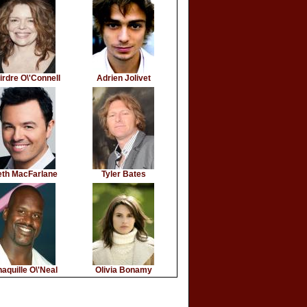
irdre O\'Connell
Adrien Jolivet
eth MacFarlane
Tyler Bates
aquille O\'Neal
Olivia Bonamy