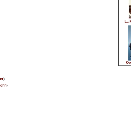
La 
Op
er
)
ughn
)