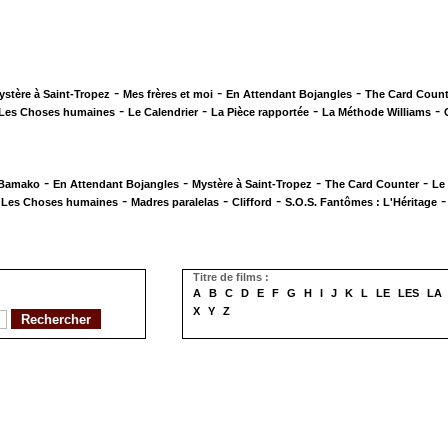
-
-
-
ystère à Saint-Tropez
Mes frères et moi
En Attendant Bojangles
The Card Count
-
-
-
-
Les Choses humaines
Le Calendrier
La Pièce rapportée
La Méthode Williams
-
-
-
-
 Bamako
En Attendant Bojangles
Mystère à Saint-Tropez
The Card Counter
Le
-
-
-
-
Les Choses humaines
Madres paralelas
Clifford
S.O.S. Fantômes : L'Héritage
Titre de films :
A
B
C
D
E
F
G
H
I
J
K
L
LE
LES
LA
X
Y
Z