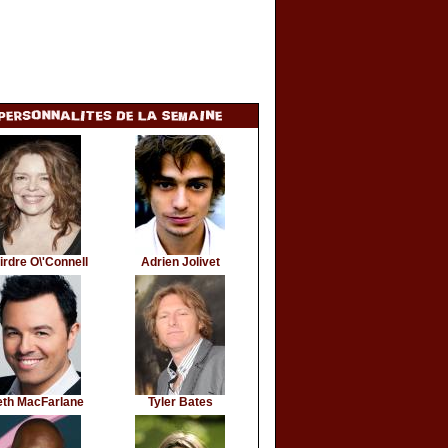
irdre O\'Connell
Adrien Jolivet
eth MacFarlane
Tyler Bates