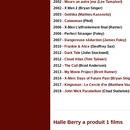
2002 -
Meurs un autre jour
(
Lee Tamahori
)
2002 - X Men 2 (Bryan Singer)
2003 -
Gothika
(
Mathieu Kassovitz
)
2003 -
Catwoman
(Pitof)
2006 - X-Men L’affrontement final (Ratner)
2006 - Perfect Stranger (Foley)
2007 -
Dangereuse séduction
(
James Foley
)
2010 -
Frankie & Alice
(Geoffrey Sax)
2012 -
Dark Tide
(John Stockwell)
2012 -
Cloud Atlas
(
Tom Tykwer
)
2012 -
The Call
(Brad Anderson)
2013 -
My Movie Project
(
Brett Ratner
)
2014 -
X-Men: Days of Future Past
(
Bryan Sing
2017 -
Kingsman : Le Cercle d'or
(
Matthew Va
2019 -
John Wick Parabellum
(Chad Stahelski)
Halle Berry a produit 1 films