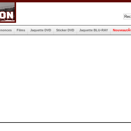
nnonces
Films
Jaquette DVD
Sticker DVD
Jaquette BLU-RAY
NouveautÃ