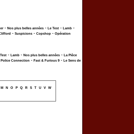
-
-
-
-
er
Nos plus belles années
Le Test
Lamb
-
-
-
Clifford
Suspicions
Copshop
Opération
-
-
-
 Test
Lamb
Nos plus belles années
La Pièce
-
-
-
Police Connection
Fast & Furious 9
Le Sens de
M
N
O
P
Q
R
S
T
U
V
W