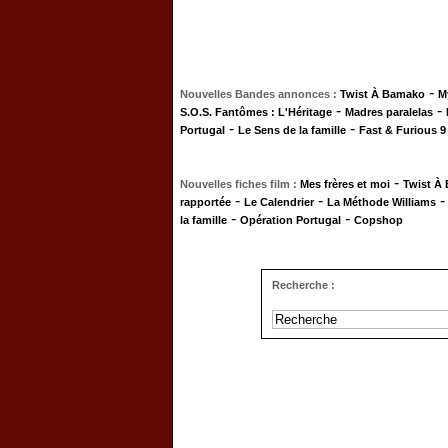
-
Nouvelles Bandes annonces :
Twist À Bamako
M
-
-
S.O.S. Fantômes : L'Héritage
Madres paralelas
-
-
Portugal
Le Sens de la famille
Fast & Furious 9
-
Nouvelles fiches film :
Mes frères et moi
Twist À
-
-
rapportée
Le Calendrier
La Méthode Williams
-
-
la famille
Opération Portugal
Copshop
Recherche :