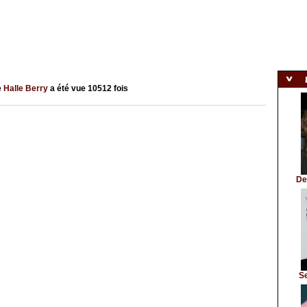
e
Halle Berry
a été vue
10512
fois
De
S