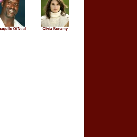
aquille O\'Neal
Olivia Bonamy