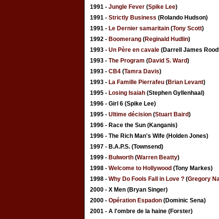
1991 -
Jungle Fever
(
Spike Lee
)
1991 -
Strictly Business
(Rolando Hudson)
1991 -
Le Dernier samaritain
(
Tony Scott
)
1992 -
Boomerang
(
Reginald Hudlin
)
1993 -
Un Père en cavale
(Darrell James Rood
1993 -
The Program
(
David S. Ward
)
1993 -
CB4
(
Tamra Davis
)
1993 -
La Famille Pierrafeu
(
Brian Levant
)
1995 -
Losing Isaiah
(Stephen Gyllenhaal)
1996 - Girl 6 (Spike Lee)
1995 -
Ultime décision
(
Stuart Baird
)
1996 - Race the Sun (Kanganis)
1996 - The Rich Man's Wife (Holden Jones)
1997 - B.A.P.S. (Townsend)
1999 -
Bulworth
(
Warren Beatty
)
1998 -
Welcome to Hollywood
(Tony Markes)
1998 -
Why Do Fools Fall in Love ?
(
Gregory N
2000 - X Men (Bryan Singer)
2000 -
Opération Espadon
(Dominic Sena)
2001 - A l'ombre de la haine (Forster)