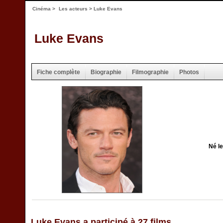
Cinéma
>
Les acteurs
> Luke Evans
Luke Evans
Fiche complète
Biographie
Filmographie
Photos
Né le
Luke Evans a participé à 27 films