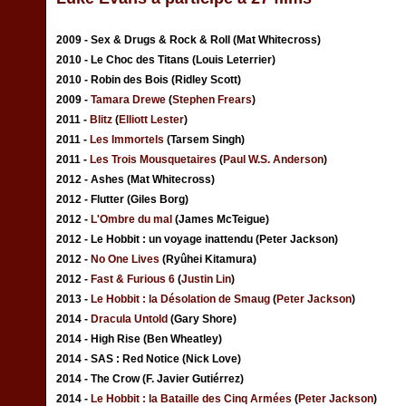
2009 - Sex & Drugs & Rock & Roll (Mat Whitecross)
2010 - Le Choc des Titans (Louis Leterrier)
2010 - Robin des Bois (Ridley Scott)
2009 -
Tamara Drewe
(
Stephen Frears
)
2011 -
Blitz
(
Elliott Lester
)
2011 -
Les Immortels
(Tarsem Singh)
2011 -
Les Trois Mousquetaires
(
Paul W.S. Anderson
)
2012 - Ashes (Mat Whitecross)
2012 - Flutter (Giles Borg)
2012 -
L'Ombre du mal
(James McTeigue)
2012 - Le Hobbit : un voyage inattendu (Peter Jackson)
2012 -
No One Lives
(Ryûhei Kitamura)
2012 -
Fast & Furious 6
(
Justin Lin
)
2013 -
Le Hobbit : la Désolation de Smaug
(
Peter Jackson
)
2014 -
Dracula Untold
(Gary Shore)
2014 - High Rise (Ben Wheatley)
2014 - SAS : Red Notice (Nick Love)
2014 - The Crow (F. Javier Gutiérrez)
2014 -
Le Hobbit : la Bataille des Cinq Armées
(
Peter Jackson
)