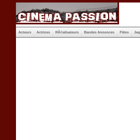
Acteurs
Actrices
RÃ©alisateurs
Bandes Annonces
Films
Jaq