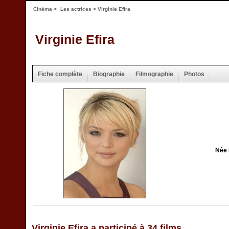
Cinéma
>
Les actrices
> Virginie Efira
Virginie Efira
Fiche complète
Biographie
Filmographie
Photos
Née 
Virginie Efira a participé à 34 films