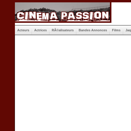
Acteurs
Actrices
RÃ©alisateurs
Bandes Annonces
Films
Jaq