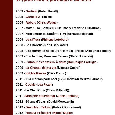
2003 -
Garfield
(Peter Hewitt)
2005 -
Garfield 2
(Tim Hill)
2005 -
Robots
(
Chris Wedge
)
2007 - Max & Co (Samuel Guillaume & Frederic Guillaume)
2007 - Mon amour de fantôme (TV) (Arnaud Selignac)
2009 -
Le siffleur
(
Philippe Lefebvre
)
2008 - Les Barons (Nabil Ben Yadir)
2008 - Les Hommes ne pleurent jamais (projet) (Alexandre Billon)
2009 - En chantier, Monsieur Tanner (Stefan Liberski)
2009 -
L'amour c'est mieux à deux
(
Dominique Farrugia
)
2009 -
La Chance de ma vie
(Nicolas Cuche)
2009 -
Kill Me Please
(Olias Barco)
2011 - A la maison pour noël (TV) (Christian Merret-Palmair)
2011 -
Cookie
(
Léa Fazer
)
2011 - Le Chat Potté (Chris Miller (II))
2011 -
Mon pire cauchemar
(
Anne Fontaine
)
2012 - 20 ans d'écart (David Moreau (II))
2012 -
Dead Man Talking
(Patrick Ridremont)
2012 -
Hénaut Président
(
Michel Muller
)