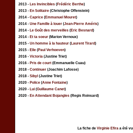
2013 -
Les Invincibles
(
Frédéric Berthe
)
2013 -
En Solitaire
(Christophe Offenstein)
2014 -
Caprice
(
Emmanuel Mouret
)
2014 -
Une Famille à louer
(
Jean-Pierre Améris
)
2014 -
Le Goût des merveilles
(
Eric Besnard
)
2014 -
Et ta soeur
(Marion Vernoux)
2015 -
Un homme à la hauteur
(
Laurent Tirard
)
2015 -
Elle
(
Paul Verhoeven
)
2016 -
Victoria
(Justine Triet)
2016 -
Pris de court
(Emmanuelle Cuau)
2018 -
Continuer
(Joachim Lafosse)
2018 -
Sibyl
(Justine Triet)
2020 -
Police
(
Anne Fontaine
)
2020 -
Lui
(
Guillaume Canet
)
2020 -
En Attendant Bojangles
(Regis Roinsard)
La fiche de
Virginie Efira
a été v