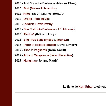
2010 - And Soon the Darkness (Marcos Efron)
2010 -
Red
(
Robert Schwentke
)
2011 -
Priest
(Scott Charles Stewart)
2012 -
Dredd
(
Pete Travis
)
2013 -
Riddick
(
David Twohy
)
2013 -
Star Trek Into Darkness
(
J.J. Abrams
)
2014 -
The Loft
(Erik van Looy)
2016 -
Star Trek Sans limites
(
Justin Lin
)
2016 -
Peter et Elliott le dragon
(David Lowery)
2017 -
Thor 3: Ragnarok
(Taika Waititi)
2017 -
Acts of Vengeance
(
Isaac Florentine
)
2017 -
Hangman
(Johnny Martin)
La fiche de
Karl Urban
a été vu