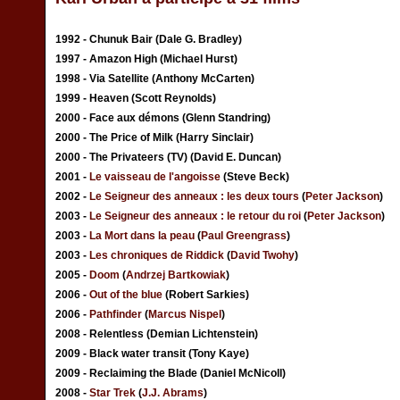
1992 - Chunuk Bair (Dale G. Bradley)
1997 - Amazon High (Michael Hurst)
1998 - Via Satellite (Anthony McCarten)
1999 - Heaven (Scott Reynolds)
2000 - Face aux démons (Glenn Standring)
2000 - The Price of Milk (Harry Sinclair)
2000 - The Privateers (TV) (David E. Duncan)
2001 -
Le vaisseau de l'angoisse
(Steve Beck)
2002 -
Le Seigneur des anneaux : les deux tours
(
Peter Jackson
)
2003 -
Le Seigneur des anneaux : le retour du roi
(
Peter Jackson
)
2003 -
La Mort dans la peau
(
Paul Greengrass
)
2003 -
Les chroniques de Riddick
(
David Twohy
)
2005 -
Doom
(
Andrzej Bartkowiak
)
2006 -
Out of the blue
(Robert Sarkies)
2006 -
Pathfinder
(
Marcus Nispel
)
2008 - Relentless (Demian Lichtenstein)
2009 - Black water transit (Tony Kaye)
2009 - Reclaiming the Blade (Daniel McNicoll)
2008 -
Star Trek
(
J.J. Abrams
)