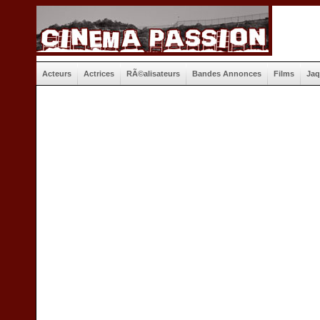
Acteurs
Actrices
RÃ©alisateurs
Bandes Annonces
Films
Jaq