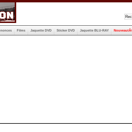
nnonces
Films
Jaquette DVD
Sticker DVD
Jaquette BLU-RAY
NouveautÃ