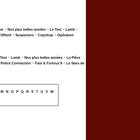
-
-
-
-
er
Nos plus belles années
Le Test
Lamb
-
-
-
Clifford
Suspicions
Copshop
Opération
-
-
-
 Test
Lamb
Nos plus belles années
La Pièce
-
-
-
Police Connection
Fast & Furious 9
Le Sens de
M
N
O
P
Q
R
S
T
U
V
W