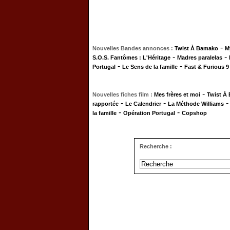
-
Nouvelles Bandes annonces :
Twist À Bamako
M
-
-
S.O.S. Fantômes : L'Héritage
Madres paralelas
-
-
Portugal
Le Sens de la famille
Fast & Furious 9
-
Nouvelles fiches film :
Mes frères et moi
Twist À
-
-
rapportée
Le Calendrier
La Méthode Williams
-
-
la famille
Opération Portugal
Copshop
Recherche :