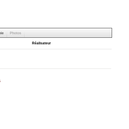
hie
Photos
Réalisateur
s