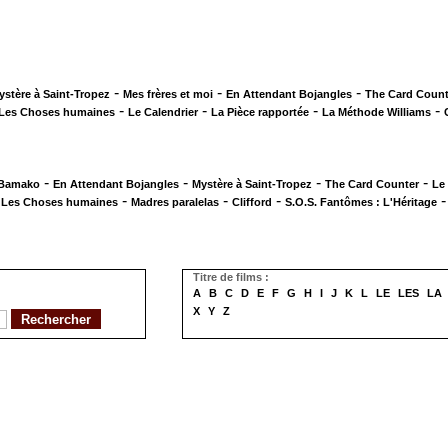
-
-
-
ystère à Saint-Tropez
Mes frères et moi
En Attendant Bojangles
The Card Count
-
-
-
-
Les Choses humaines
Le Calendrier
La Pièce rapportée
La Méthode Williams
-
-
-
-
 Bamako
En Attendant Bojangles
Mystère à Saint-Tropez
The Card Counter
Le
-
-
-
-
Les Choses humaines
Madres paralelas
Clifford
S.O.S. Fantômes : L'Héritage
Titre de films :
A
B
C
D
E
F
G
H
I
J
K
L
LE
LES
LA
X
Y
Z