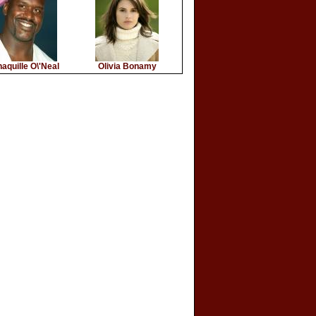
aquille O\'Neal
Olivia Bonamy