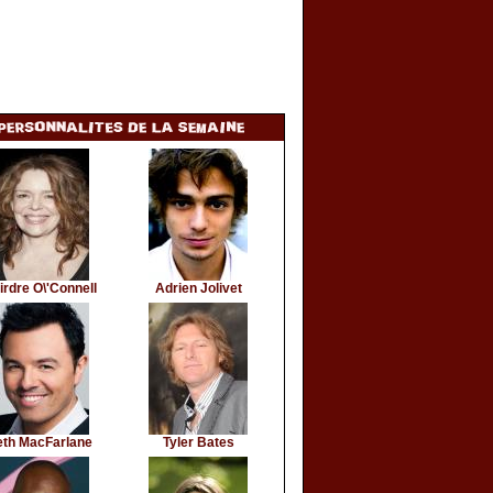
irdre O\'Connell
Adrien Jolivet
eth MacFarlane
Tyler Bates