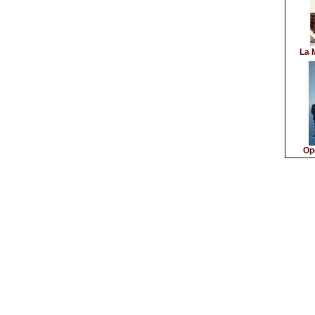
La 
Op