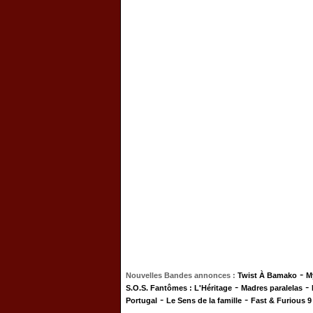
-
Nouvelles Bandes annonces :
Twist À Bamako
M
-
-
S.O.S. Fantômes : L'Héritage
Madres paralelas
-
-
Portugal
Le Sens de la famille
Fast & Furious 9