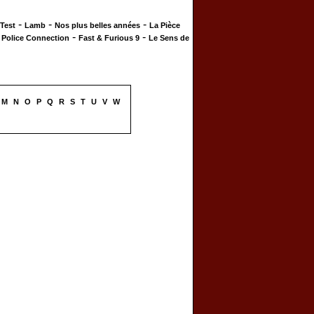
-
-
-
 Test
Lamb
Nos plus belles années
La Pièce
-
-
-
Police Connection
Fast & Furious 9
Le Sens de
M
N
O
P
Q
R
S
T
U
V
W