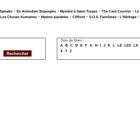
-
-
-
-
 Bamako
En Attendant Bojangles
Mystère à Saint-Tropez
The Card Counter
Le
-
-
-
-
Les Choses humaines
Madres paralelas
Clifford
S.O.S. Fantômes : L'Héritage
Titre de films :
A
B
C
D
E
F
G
H
I
J
K
L
LE
LES
LA
X
Y
Z