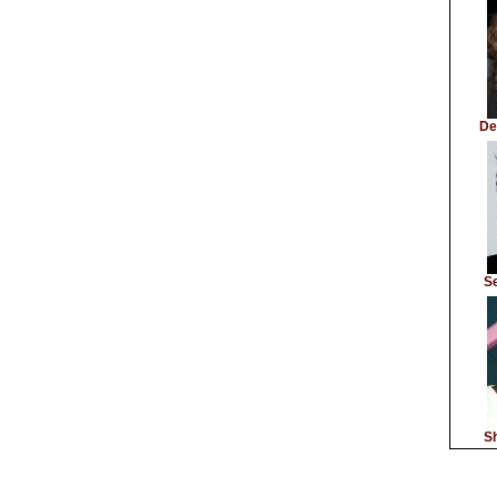
De
S
Sh