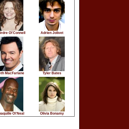
irdre O\'Connell
Adrien Jolivet
eth MacFarlane
Tyler Bates
aquille O\'Neal
Olivia Bonamy