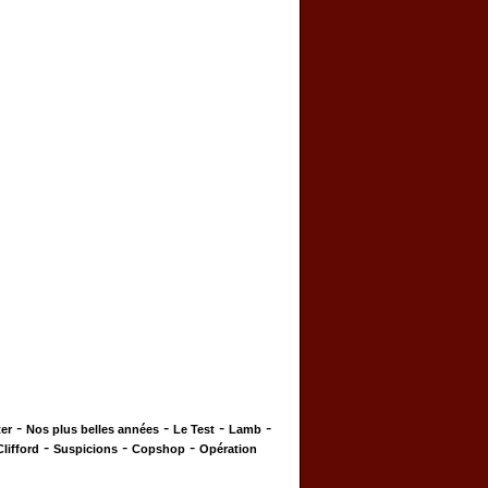
-
-
-
-
er
Nos plus belles années
Le Test
Lamb
-
-
-
Clifford
Suspicions
Copshop
Opération