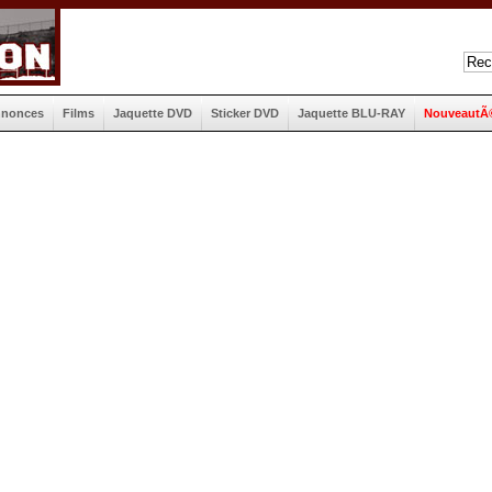
nnonces
Films
Jaquette DVD
Sticker DVD
Jaquette BLU-RAY
NouveautÃ