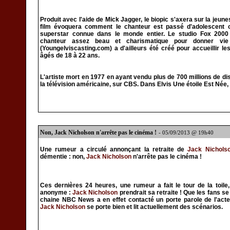
Produit avec l'aide de Mick Jagger, le biopic s'axera sur la jeun
film évoquera comment le chanteur est passé d'adolescent o
superstar connue dans le monde entier. Le studio Fox 2000
chanteur assez beau et charismatique pour donner vie 
(Youngelviscasting.com) a d'ailleurs été créé pour accueillir le
âgés de 18 à 22 ans.
L'artiste mort en 1977 en ayant vendu plus de 700 millions de disq
la télévision américaine, sur CBS. Dans Elvis Une étoile Est Née
Non, Jack Nicholson n'arrête pas le cinéma !
- 05/09/2013 @ 19h40
Une rumeur a circulé annonçant la retraite de
Jack Nichols
démentie : non,
Jack Nicholson
n'arrête pas le cinéma !
Ces dernières 24 heures, une rumeur a fait le tour de la toile
anonyme :
Jack Nicholson
prendrait sa retraite ! Que les fans se 
chaine NBC News a en effet contacté un porte parole de l'acteur
Jack Nicholson
se porte bien et lit actuellement des scénarios.