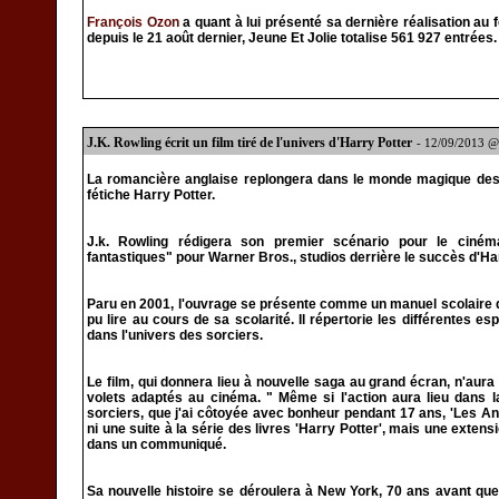
François Ozon
a quant à lui présenté sa dernière réalisation au
depuis le 21 août dernier, Jeune Et Jolie totalise 561 927 entrées.
J.K. Rowling écrit un film tiré de l'univers d'Harry Potter
- 12/09/2013 
La romancière anglaise replongera dans le monde magique des 
fétiche Harry Potter.
J.k. Rowling rédigera son premier scénario pour le ciné
fantastiques" pour Warner Bros., studios derrière le succès d'Ha
Paru en 2001, l'ouvrage se présente comme un manuel scolaire q
pu lire au cours de sa scolarité. Il répertorie les différentes 
dans l'univers des sorciers.
Le film, qui donnera lieu à nouvelle saga au grand écran, n'aur
volets adaptés au cinéma. " Même si l'action aura lieu dans
sorciers, que j'ai côtoyée avec bonheur pendant 17 ans, 'Les An
ni une suite à la série des livres 'Harry Potter', mais une exten
dans un communiqué.
Sa nouvelle histoire se déroulera à New York, 70 ans avant que