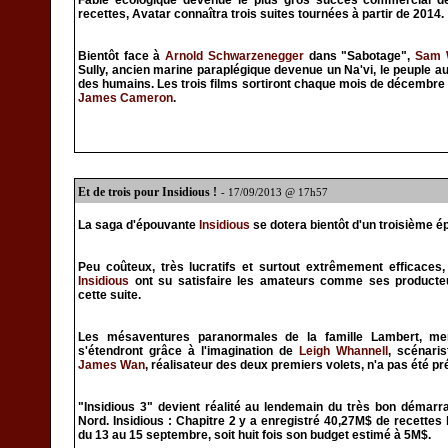
Fable écologique devenue le plus gros succès commercial de
recettes, Avatar connaîtra trois suites tournées à partir de 2014.
Bientôt face à
Arnold Schwarzenegger
dans "Sabotage",
Sam 
Sully, ancien marine paraplégique devenue un Na'vi, le peuple 
des humains. Les trois films sortiront chaque mois de décembre à 
James Cameron
.
Et de trois pour Insidious !
- 17/09/2013 @ 17h57
La saga d'épouvante
Insidious
se dotera bientôt d'un troisième é
Peu coûteux, très lucratifs et surtout extrêmement efficaces
Insidious
ont su satisfaire les amateurs comme ses producteur
cette suite.
Les mésaventures paranormales de la famille Lambert, 
s'étendront grâce à l'imagination de
Leigh Whannell
, scénaris
James Wan
, réalisateur des deux premiers volets, n'a pas été pr
"Insidious 3" devient réalité au lendemain du très bon déma
Nord. Insidious : Chapitre 2 y a enregistré 40,27M$ de recettes l
du 13 au 15 septembre, soit huit fois son budget estimé à 5M$.