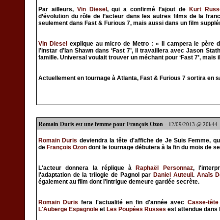
Par ailleurs,
Vin Diesel
, qui a confirmé l’ajout de
Kurt Russe
d’évolution du rôle de l’acteur dans les autres films de la fra
seulement dans Fast & Furious 7, mais aussi dans un film suppl
Vin Diesel
explique au micro de Metro : « Il campera le père d
l’instar d’Ian Shawn dans ‘Fast 7’, il travaillera avec Jason Sta
famille. Universal voulait trouver un méchant pour ‘Fast 7’, mais 
Actuellement en tournage à Atlanta, Fast & Furious 7 sortira en sal
Romain Duris est une femme pour François Ozon
- 12/09/2013 @ 20h44
Romain Duris
deviendra la tête d'affiche de Je Suis Femme, q
de
François Ozon
dont le tournage débutera à la fin du mois de s
L'acteur donnera la réplique à
Raphaël Personnaz
, l'inter
l'adaptation de la trilogie de Pagnol par
Daniel Auteuil
.
Anaïs D
également au film dont l'intrigue demeure gardée secrète.
Romain Duris
fera l'actualité en fin d'année avec
Casse-tête
L'Auberge Espagnole
et
Les Poupées Russes
est attendue dans 