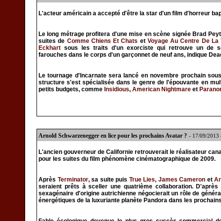
L'acteur américain a accepté d'être la star d'un film d'horreur ba
Le long métrage profitera d'une mise en scène signée Brad Peyt
suites de
Comme Chiens Et Chats
et
Voyage Au Centre De La 
Eckhart
sous les traits d'un exorciste qui retrouve un de 
farouches dans le corps d'un garçonnet de neuf ans, indique Dea
Le tournage d'Incarnate sera lancé en novembre prochain sous
structure s'est spécialisée dans le genre de l'épouvante en mul
petits budgets, comme
Insidious
,
American Nightmare
et
Paranor
Arnold Schwarzenegger en lice pour les prochains Avatar ?
- 17/09/2013
L'ancien gouverneur de Californie retrouverait le réalisateur ca
pour les suites du film phénomène cinématographique de 2009.
Après
Terminator
, sa suite puis
True Lies
,
James Cameron
et
Ar
seraient prêts à sceller une quatrième collaboration. D'après 
sexagénaire d'origine autrichienne négocierait un rôle de génér
énergétiques de la luxuriante planète Pandora dans les prochain