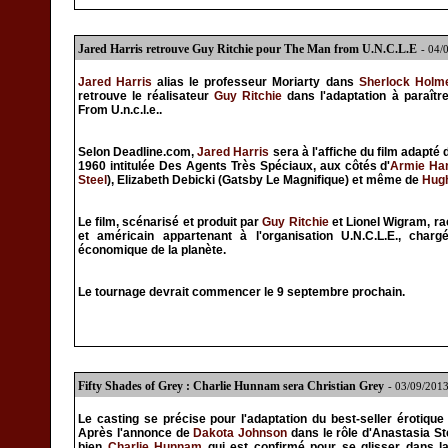
Jared Harris retrouve Guy Ritchie pour The Man from U.N.C.L.E
- 04/
Jared Harris
alias le professeur Moriarty dans
Sherlock Holm
retrouve le réalisateur
Guy Ritchie
dans l'adaptation à paraîtr
From U.n.c.l.e..
Selon Deadline.com,
Jared Harris
sera à l'affiche du film adapté
1960 intitulée Des Agents Très Spéciaux, aux côtés d'
Armie H
Steel
), Elizabeth Debicki (Gatsby Le Magnifique) et même de
Hugh
Le film, scénarisé et produit par
Guy Ritchie
et Lionel Wigram, ra
et américain appartenant à l'organisation U.N.C.L.E., chargé
économique de la planète.
Le tournage devrait commencer le 9 septembre prochain.
Fifty Shades of Grey : Charlie Hunnam sera Christian Grey
- 03/09/201
Le casting se précise pour l'adaptation du best-seller érotique
Après l'annonce de
Dakota Johnson
dans le rôle d'Anastasia Ste
bien
Charlie Hunnam
qui est confirmé pour se glisser dans la