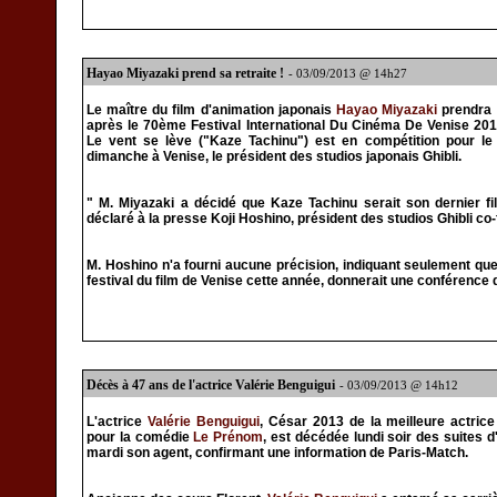
Hayao Miyazaki prend sa retraite !
- 03/09/2013 @ 14h27
Le maître du film d'animation japonais
Hayao Miyazaki
prendra 
après le 70ème Festival International Du Cinéma De Venise 2013
Le vent se lève ("Kaze Tachinu") est en compétition pour le
dimanche à Venise, le président des studios japonais Ghibli.
" M. Miyazaki a décidé que Kaze Tachinu serait son dernier film
déclaré à la presse Koji Hoshino, président des studios Ghibli c
M. Hoshino n'a fourni aucune précision, indiquant seulement que 
festival du film de Venise cette année, donnerait une conférenc
Décès à 47 ans de l'actrice Valérie Benguigui
- 03/09/2013 @ 14h12
L'actrice
Valérie Benguigui
, César 2013 de la meilleure actric
pour la comédie
Le Prénom
, est décédée lundi soir des suites 
mardi son agent, confirmant une information de Paris-Match.