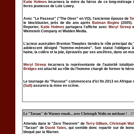
Katie Holmes
incarnera la mère du héros de ce long-métrage i
livres jeunesse de Lois Lowry.
Avec "Le Passeur" ("The Giver" en VO), l'ancienne épouse de
To
le blockbuster, près de dix ans après
Batman Begins
(2005).
Reporter,
Katie Holmes
partagera l'affiche avec
Meryl Streep
e
Weinstein Company et Walden Media.
L'acteur australien Brenton Thwaites tiendra le rôle principal 
adolescent désigné "homme-mémoire". Son statut l'obligera
haine, la colère et la joie, éprouvés par ses ancêtres, dans un m
Meryl Streep
incarnera la représentante de l'autorité totali
Bridges
est attaché au rôle du l'homme chargé de former le héro
Le tournage du "Passeur" commencera d'ici fin 2013 en Afrique d
(
Salt
) assurera la mise en scène.
Le "Tarzan" de Warner renaît... avec Christoph Waltz en méchant !
- 2
Attendu dans le "Zero Theorem" de
Terry Gilliam
,
Christoph Wal
"Tarzan" de
David Yates
, qui semble donc repartir sur de bons
bloqué par la Warner.