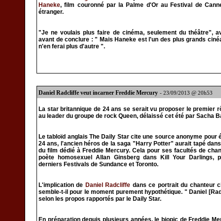
Haneke
, film couronné par la Palme d'Or au Festival de Canne
étranger.
"Je ne voulais plus faire de cinéma, seulement du théâtre", a
avant de conclure : " Mais Haneke est l'un des plus grands ciné
n'en ferai plus d'autre ".
Daniel Radcliffe veut incarner Freddie Mercury
- 23/09/2013 @ 20h53
La star britannique de 24 ans se serait vu proposer le premier r
au leader du groupe de rock Queen, délaissé cet été par Sacha 
Le tabloïd anglais The Daily Star cite une source anonyme pour 
24 ans, l'ancien héros de la saga "Harry Potter" aurait tapé dans
du film dédié à Freddie Mercury. Cela pour ses facultés de chan
poète homosexuel Allan Ginsberg dans Kill Your Darlings, 
derniers Festivals de Sundance et Toronto.
L'implication de
Daniel Radcliffe
dans ce portrait du chanteur c
semble-t-il pour le moment purement hypothétique. " Daniel [Radcliff
selon les propos rapportés par le Daily Star.
En préparation depuis plusieurs années, le biopic de Freddie M