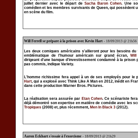
juillet dernier avec le départ de
Sacha Baron Cohen
. Une sor
comédien et les membres survivants de Queen, qui possèdent un 
en scène du film.
Will Ferrell se prépare à la prison avec Kevin Hart
- 18/09/2013 @ 21h56
Les deux comiques américains s'allieront pour les besoins du 
emblématique de l'humour américain sur grand écran,
Will
dirigeant d'une banque d'investissement condamné à la prison p
pas commis, indique Variety.
L'homme richissime fera appel à un de ses employés pour le pr
Hart
, qui a explosé avec Think Like A Man en 2012, inédit en Fr
dans cette production Warner Bros. Pictures.
La réalisation sera assurée par
Etan Cohen
. Ce scénariste fera
déjà démontré son expertise en matière de comédie avec les scr
Tropiques
(2008) et, plus récemment,
Men In Black 3
(2012).
Aaron Eckhart s'essaie à l'exorcisme
- 18/09/2013 @ 21h29