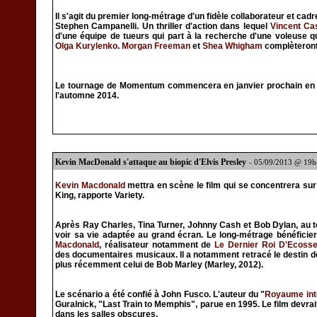
Il s'agit du premier long-métrage d'un fidèle collaborateur et cad
Stephen Campanelli. Un thriller d'action dans lequel
Vincent Ca
d'une équipe de tueurs qui part à la recherche d'une voleuse qu
Olga Kurylenko
.
Morgan Freeman
et
Shea Whigham
complèteront 
Le tournage de Momentum commencera en janvier prochain en Af
l'automne 2014.
Kevin MacDonald s'attaque au biopic d'Elvis Presley
- 05/09/2013 @ 19
Kevin Macdonald
mettra en scène le film qui se concentrera su
King, rapporte Variety.
Après Ray Charles, Tina Turner, Johnny Cash et Bob Dylan, au t
voir sa vie adaptée au grand écran. Le long-métrage bénéfici
Macdonald
, réalisateur notamment de
Le Dernier Roi D'Ecoss
des documentaires musicaux. Il a notamment retracé le destin d
plus récemment celui de Bob Marley (Marley, 2012).
Le scénario a été confié à John Fusco. L'auteur du "
Royaume int
Guralnick, "Last Train to Memphis", parue en 1995. Le film devrait 
dans les salles obscures.