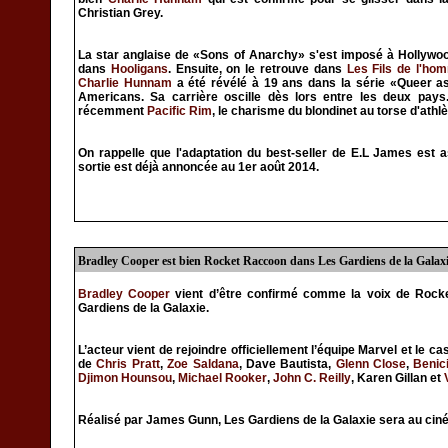
Christian Grey.
La star anglaise de «Sons of Anarchy» s'est imposé à Hollywo
dans
Hooligans
. Ensuite, on le retrouve dans
Les Fils de l'ho
Charlie Hunnam
a été révélé à 19 ans dans la série «Queer a
Americans. Sa carrière oscille dès lors entre les deux pay
récemment
Pacific Rim
, le charisme du blondinet au torse d'athl
On rappelle que l'adaptation du best-seller de E.L James est
sortie est déjà annoncée au 1er août 2014.
Bradley Cooper est bien Rocket Raccoon dans Les Gardiens de la Galax
Bradley Cooper
vient d’être confirmé comme la voix de Roc
Gardiens de la Galaxie.
L’acteur vient de rejoindre officiellement l’équipe Marvel et le c
de
Chris Pratt
,
Zoe Saldana
, Dave Bautista,
Glenn Close
,
Benic
Djimon Hounsou
,
Michael Rooker
,
John C. Reilly
, Karen Gillan et
Réalisé par James Gunn, Les Gardiens de la Galaxie sera au ciné