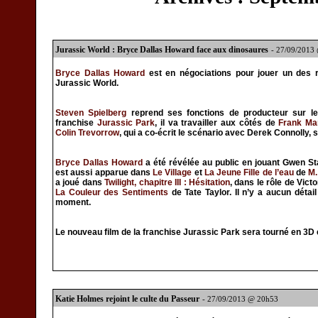
Jurassic World : Bryce Dallas Howard face aux dinosaures
- 27/09/2013
Bryce Dallas Howard
est en négociations pour jouer un des r
Jurassic World.
Steven Spielberg
reprend ses fonctions de producteur sur le
franchise
Jurassic Park
, il va travailler aux côtés de
Frank Ma
Colin Trevorrow
, qui a co-écrit le scénario avec Derek Connolly, 
Bryce Dallas Howard
a été révélée au public en jouant Gwen S
est aussi apparue dans
Le Village
et
La Jeune Fille de l’eau
de
M.
a joué dans
Twilight, chapitre III : Hésitation
, dans le rôle de Vict
La Couleur des Sentiments
de Tate Taylor. Il n’y a aucun détai
moment.
Le nouveau film de la franchise Jurassic Park sera tourné en 3D e
Katie Holmes rejoint le culte du Passeur
- 27/09/2013 @ 20h53