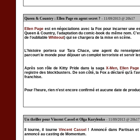
Queen & Country : Ellen Page en agent secret ?
- 11/09/2013 @ 20h17
Ellen Page
est en négociations avec la Fox pour incarner une e
Queen & Country, l'adaptation du comic-book du même nom. C'e
de l'oubliable
Whiteout
) qui se chargera de la mise en scène.
L'histoire portera sur Tara Chace, une agent du renseignem
parcourt le monde pour déjouer un complot terroriste et servir le
Après son rôle de Kitty Pride dans la saga
X-Men
,
Ellen Page
registre des blockbusters. De son côté, la Fox a déclaré qu'à l'a
franchise.
Pour l'heure, rien n'est encore confirmé et aucune date de produc
Un thriller pour Vincent Cassel et Olga Kurylenko
- 11/09/2013 @ 20h17
Il tourne, il tourne
Vincent Cassel
! Annoncé dans Partisan et C
annoncé au casting de Momentum.