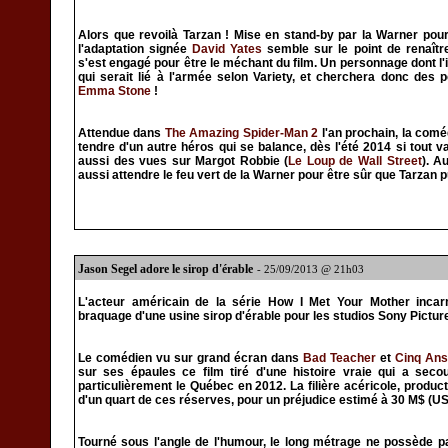
Alors que revoilà Tarzan ! Mise en stand-by par la Warner pour
l'adaptation signée
David Yates
semble sur le point de renaît
s'est engagé pour être le méchant du film. Un personnage dont l'i
qui serait lié à l'armée selon Variety, et cherchera donc des
Emma Stone
!
Attendue dans
The Amazing Spider-Man 2
l'an prochain, la comé
tendre d'un autre héros qui se balance, dès l'été 2014 si tout 
aussi des vues sur Margot Robbie (
Le Loup de Wall Street
). A
aussi attendre le feu vert de la Warner pour être sûr que Tarzan 
Jason Segel adore le sirop d'érable
- 25/09/2013 @ 21h03
L'acteur américain de la série How I Met Your Mother incar
braquage d'une usine sirop d'érable pour les studios Sony Pictur
Le comédien vu sur grand écran dans
Bad Teacher
et
Cinq Ans
sur ses épaules ce film tiré d'une histoire vraie qui a sec
particulièrement le Québec en 2012. La filière acéricole, productr
d'un quart de ces réserves, pour un préjudice estimé à 30 M$ (US
Tourné sous l'angle de l'humour, le long métrage ne possède p