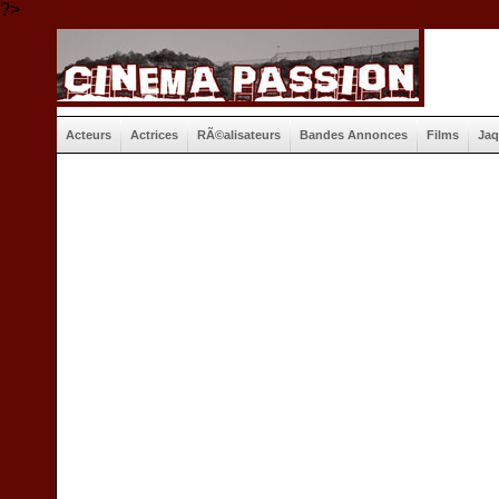
?>
Acteurs
Actrices
RÃ©alisateurs
Bandes Annonces
Films
Jaq