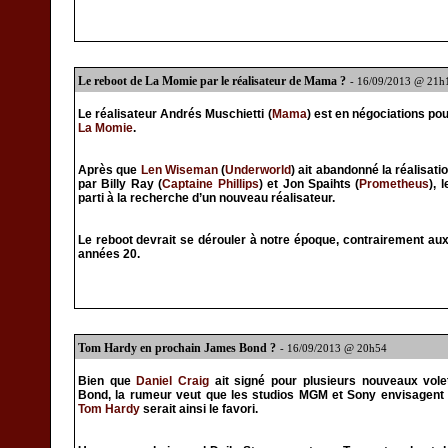
Le reboot de La Momie par le réalisateur de Mama ?
- 16/09/2013 @ 21h
Le réalisateur Andrés Muschietti (
Mama
) est en négociations pou
La Momie
.
Après que
Len Wiseman
(
Underworld
) ait abandonné la réalisati
par Billy Ray (
Captaine Phillips
) et Jon Spaihts (
Prometheus
), 
parti à la recherche d’un nouveau réalisateur.
Le reboot devrait se dérouler à notre époque, contrairement aux
années 20.
Tom Hardy en prochain James Bond ?
- 16/09/2013 @ 20h54
Bien que
Daniel Craig
ait signé pour plusieurs nouveaux vol
Bond, la rumeur veut que les studios MGM et Sony envisagent
Tom Hardy
serait ainsi le favori.