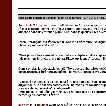
Jean-Louis Trintignant annonce la fin de sa carrière
- 23/09/2013 @ 21h
Jean-louis Trintignant
mettra définitivement fin à sa longue car
récital poétique, donné les 1 et 2 octobre au nouveau théâtre An
annoncé dans un entretien publié lundi dans le quotidien Nice-Mat
L'acteur français, qui fêtera ses 83 ans le 11 décembre, souligne
plaisir à jouer qu'à 30 ans".
"Mais je suis très vieux et j'ai du mal à me déplacer. Alors aprè
fais plus rien. Ni théâtre, ni cinéma. Place aux jeunes", ajoute-t-il.
Dans son dernier spectacle intitulé "Trois poètes libertaires du 
de violoncelle, il égrènera 35 poèmes de Vian, Desnos et Prévert.
"J'ai joué beaucoup de pièces, peut-être une centaine, mais c'est c
au journal. " Ce sont des poètes d'une incroyable résonance aujo
toujours de façon légère", souligne-t-il.
"Moi aussi, j'ai ce côté anarchiste. Je ne vais pas aux enterre
petites gens, comme Prévert".
Jean-louis Trintignant
avait accepté de sortir de sa retraite 