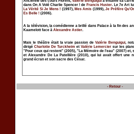
Ancienne des cours Florent,
Valérie Benguigui
a entamé sa carri
dans On A Volé Charlie Spencer ! de
Francis Huster
. Le 7e Art l
La Vérité Si Je Mens !
(1997),
Mes Amis
(1999),
Je Préfère Qu'O
Es Belle !
(2006).
A la télévision, la comédienne a brillé dans Palace à la fin des a
Kaamelott face à
Alexandre Astier
.
Mais le théâtre était la vraie passion de
Valérie Benguigui
, no
dirigé
Charlotte De Turckheim
et
Valérie Lemercier
sur les planc
"Pour ceux qui restent" (2005), "La Mémoire de l'eau" (2007) et,
et Alexandre De La Patellière (2010), qui lui avait offert une 
grand écran et son sacre des César.
- Retour -