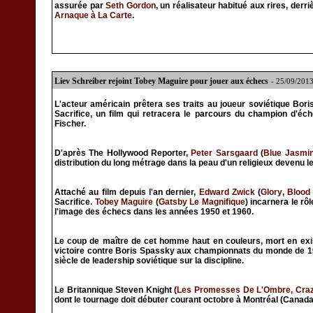
assurée par
Seth Gordon
, un réalisateur habitué aux rires, der
Arnaque à La Carte
.
Liev Schreiber rejoint Tobey Maguire pour jouer aux échecs
- 25/09/201
L'acteur américain prêtera ses traits au joueur soviétique Bo
Sacrifice, un film qui retracera le parcours du champion d'é
Fischer.
D'après The Hollywood Reporter,
Peter Sarsgaard
(
Blue Jasmi
distribution du long métrage dans la peau d'un religieux devenu le
Attaché au film depuis l'an dernier,
Edward Zwick
(
Glory
,
Blood
Sacrifice.
Tobey Maguire
(
Gatsby Le Magnifique
) incarnera le rôl
l'image des échecs dans les années 1950 et 1960.
Le coup de maître de cet homme haut en couleurs, mort en exil
victoire contre Boris Spassky aux championnats du monde de 19
siècle de leadership soviétique sur la discipline.
Le Britannique Steven Knight (
Les Promesses De L'Ombre
,
Cra
dont le tournage doit débuter courant octobre à Montréal (Canada