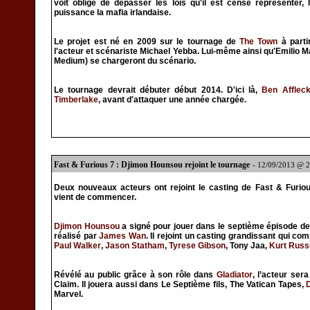
voit obligé de dépasser les lois qu'il est censé représenter
puissance la mafia irlandaise.
Le projet est né en 2009 sur le tournage de
The Town
à parti
l'acteur et scénariste Michael Yebba. Lui-même ainsi qu'Emilio 
Medium) se chargeront du scénario.
Le tournage devrait débuter début 2014. D'ici là,
Ben Afflec
Timberlake
, avant d'attaquer une année chargée.
Fast & Furious 7 : Djimon Hounsou rejoint le tournage
- 12/09/2013 @ 
Deux nouveaux acteurs ont rejoint le casting de Fast & Furiou
vient de commencer.
Djimon Hounsou
a signé pour jouer dans le septième épisode de 
réalisé par
James Wan
. Il rejoint un casting grandissant qui c
Paul Walker
,
Jason Statham
,
Tyrese Gibson
, Tony Jaa,
Kurt Russ
Révélé au public grâce à son rôle dans
Gladiator
, l’acteur ser
Claim. Il jouera aussi dans Le Septième fils, The Vatican Tapes,
Marvel.