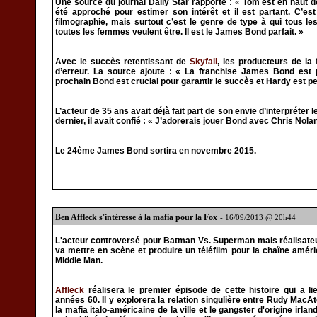
Une source du journal Daily Star rapporte : « Tom est en haut de 
été approché pour estimer son intérêt et il est partant. C’e
filmographie, mais surtout c’est le genre de type à qui tous 
toutes les femmes veulent être. Il est le James Bond parfait. »
Avec le succès retentissant de
Skyfall
, les producteurs de la 
d’erreur. La source ajoute : « La franchise James Bond est p
prochain Bond est crucial pour garantir le succès et Hardy est p
L’acteur de 35 ans avait déjà fait part de son envie d’interpréter
dernier, il avait confié : « J’adorerais jouer Bond avec Chris Nolan
Le 24ème James Bond sortira en novembre 2015.
Ben Affleck s'intéresse à la mafia pour la Fox
- 16/09/2013 @ 20h44
L'acteur controversé pour Batman Vs. Superman mais réalisate
va mettre en scène et produire un téléfilm pour la chaîne améric
Middle Man.
Affleck
réalisera le premier épisode de cette histoire qui a l
années 60. Il y explorera la relation singulière entre Rudy Mac
la mafia italo-américaine de la ville et le gangster d'origine ir